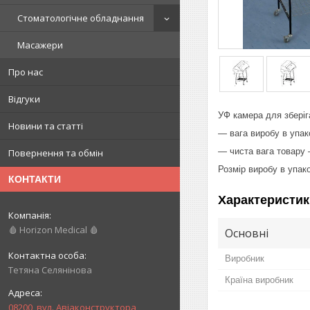
Стоматологічне обладнання
Масажери
Про нас
Відгуки
УФ камера для зберіг
Новини та статті
— вага виробу в упако
— чиста вага товару —
Повернення та обмін
Розмір виробу в упако
КОНТАКТИ
Характеристик
🩸 Horizon Medical 🩸
Основні
Виробник
Тетяна Селянінова
Країна виробник
08200, вул. Авіаконструктора