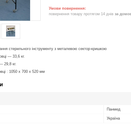
повернення товару протягом 14 днів
за домо
ання стерильного інструменту з металевою сектор-кришкою
вці — 33,6 кг.
 29,8 кг.
вці : 1050 х 700 х 520 мм
и
Панмед
Україна