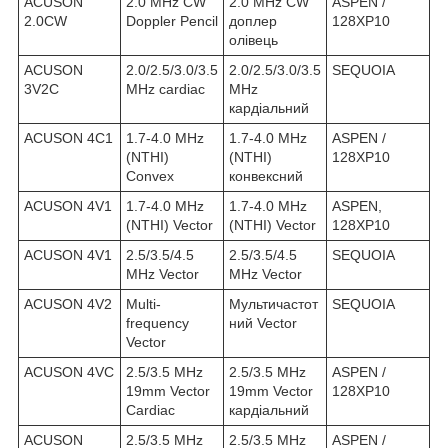
ACUSON
2.0 MHz CW
2.0 MHz CW
ASPEN /
2.0CW
Doppler Pencil
доплер
128XP10
олівець
ACUSON
2.0/2.5/3.0/3.5
2.0/2.5/3.0/3.5
SEQUOIA
3V2C
MHz cardiac
MHz
кардіальний
ACUSON 4C1
1.7-4.0 MHz
1.7-4.0 MHz
ASPEN /
(NTHI)
(NTHI)
128XP10
Convex
конвексний
ACUSON 4V1
1.7-4.0 MHz
1.7-4.0 MHz
ASPEN,
(NTHI) Vector
(NTHI) Vector
128XP10
ACUSON 4V1
2.5/3.5/4.5
2.5/3.5/4.5
SEQUOIA
MHz Vector
MHz Vector
ACUSON 4V2
Multi-
Мультичастот
SEQUOIA
frequency
ний Vector
Vector
ACUSON 4VC
2.5/3.5 MHz
2.5/3.5 MHz
ASPEN /
19mm Vector
19mm Vector
128XP10
Cardiac
кардіальний
ACUSON
2.5/3.5 MHz
2.5/3.5 MHz
ASPEN /