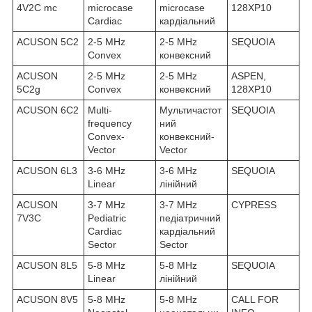
4V2C mc
microcase
microcase
128XP10
Cardiac
кардіальний
ACUSON 5C2
2-5 MHz
2-5 MHz
SEQUOIA
Convex
конвексний
ACUSON
2-5 MHz
2-5 MHz
ASPEN,
5C2g
Convex
конвексний
128XP10
ACUSON 6C2
Multi-
Мультичастот
SEQUOIA
frequency
ний
Convex-
конвексний-
Vector
Vector
ACUSON 6L3
3-6 MHz
3-6 MHz
SEQUOIA
Linear
лінійний
ACUSON
3-7 MHz
3-7 MHz
CYPRESS
7V3C
Pediatric
педіатричний
Cardiac
кардіальний
Sector
Sector
ACUSON 8L5
5-8 MHz
5-8 MHz
SEQUOIA
Linear
лінійний
ACUSON 8V5
5-8 MHz
5-8 MHz
CALL FOR