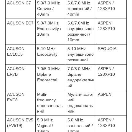
ACUSON C7
5.0/7.0 MHz
5.0/7.0 MHz
ASPEN /
Convex /
конвексний /
128XP10
40mm
40mm
ACUSON EC7
5.0/7.0MHz
5.0/7.0MHz
ASPEN,
Endo-cavity /
внутрішньопо
128XP10
10mm
рожнинної /
10mm
ACUSON
5-10 MHz
5-10 MHz
SEQUOIA
EC10C5
Endocavity
внутрішньопо
рожнинної
ACUSON
7.0/5.0 MHz
7.0/5.0 MHz
ASPEN /
ER7B
Biplane
Biplane
128XP10
Endorectal
ендоректальн
ий
ACUSON
Multi-
Мультичастот
ASPEN
EVC8
frequency
ний
ендовагіналь
ендовагіналь
ний
ний
ACUSON EV5
5.0 MHz
5.0 MHz
ASPEN /
(EV519)
Vaginal /
вагінальний /
128XP10
19mm
19mm