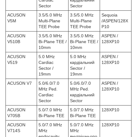
Sector
Sector
ACUSON
3.5/5.0 MHz
3.5/5.0 MHz
Sequoia
V5M
Multi-Plane
Multi-Plane
/ASPEN/128X
TEE Probe
TEE Probe
P10
ACUSON
3.5/5.0 MHz
3.5/5.0 MHz
ASPEN /
V510B
Bi-Plane TEE /
Bi-Plane TEE /
128XP10
10mm
10mm
ACUSON
5.0 MHz
5.0 MHz
ASPEN /
V519
Cardiac
кардіальний
128XP10
Sector /
Sector /
19mm
19mm
ACUSON V7
5.0/6.0/7.0
5.0/6.0/7.0
ASPEN /
MHz Ped.
MHz Ped.
128XP10
Cardiac
кардіальний
Sector
Sector
ACUSON
5.0/7.0 MHz
5.0/7.0 MHz
128XP10
V705B
Bi-Plane TEE
Bi-Plane TEE
ACUSON
5.0/7.0 MHz
5.0/7.0 MHz
128XP10
V714S
MHz
MHz
endocavity
внутрішньопо