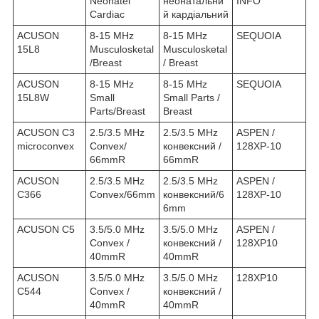
Neonatel
неонатальни
INFO
Cardiac
й кардіальний
ACUSON
8-15 MHz
8-15 MHz
SEQUOIA
15L8
Musculosketal
Musculosketal
/Breast
/ Breast
ACUSON
8-15 MHz
8-15 MHz
SEQUOIA
15L8W
Small
Small Parts /
Parts/Breast
Breast
ACUSON C3
2.5/3.5 MHz
2.5/3.5 MHz
ASPEN /
microconvex
Convex/
конвексний /
128XP-10
66mmR
66mmR
ACUSON
2.5/3.5 MHz
2.5/3.5 MHz
ASPEN /
C366
Convex/66mm
конвексний/6
128XP-10
6mm
ACUSON C5
3.5/5.0 MHz
3.5/5.0 MHz
ASPEN /
Convex /
конвексний /
128XP10
40mmR
40mmR
ACUSON
3.5/5.0 MHz
3.5/5.0 MHz
128XP10
C544
Convex /
конвексний /
40mmR
40mmR