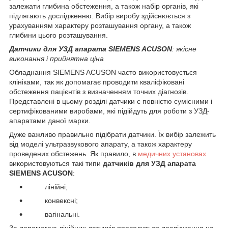
залежати глибина обстеження, а також набір органів, які
підлягають дослідженню. Вибір виробу здійснюється з
урахуванням характеру розташування органу, а також
глибини цього розташування.
Датчики для УЗД апарата SIEMENS ACUSON
: якісне
виконання і прийнятна ціна
Обладнання SIEMENS ACUSON часто використовується
клініками, так як допомагає проводити кваліфіковані
обстеження пацієнтів з визначенням точних діагнозів.
Представлені в цьому розділі датчики є повністю сумісними і
сертифікованими виробами, які підійдуть для роботи з УЗД-
апаратами даної марки.
Дуже важливо правильно підібрати датчики. Їх вибір залежить
від моделі ультразвукового апарату, а також характеру
проведених обстежень. Як правило, в
медичних установах
використовуються такі типи
датчиків для УЗД апарата
SIEMENS ACUSON
:
лінійні;
конвексні;
вагінальні.
За допомогою лінійних датчиків проводиться дослідження на