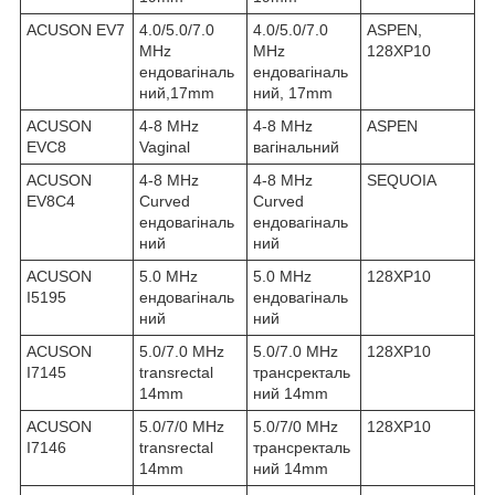
ACUSON EV7
4.0/5.0/7.0
4.0/5.0/7.0
ASPEN,
MHz
MHz
128XP10
ендовагіналь
ендовагіналь
ний,17mm
ний, 17mm
ACUSON
4-8 MHz
4-8 MHz
ASPEN
EVC8
Vaginal
вагінальний
ACUSON
4-8 MHz
4-8 MHz
SEQUOIA
EV8C4
Curved
Curved
ендовагіналь
ендовагіналь
ний
ний
ACUSON
5.0 MHz
5.0 MHz
128XP10
I5195
ендовагіналь
ендовагіналь
ний
ний
ACUSON
5.0/7.0 MHz
5.0/7.0 MHz
128XP10
I7145
transrectal
трансректаль
14mm
ний 14mm
ACUSON
5.0/7/0 MHz
5.0/7/0 MHz
128XP10
I7146
transrectal
трансректаль
14mm
ний 14mm