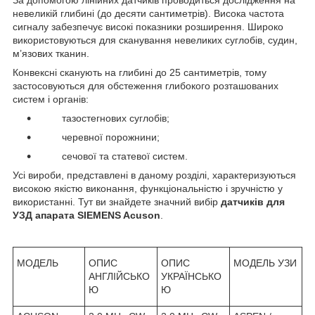
невеликій глибині (до десяти сантиметрів). Висока частота
сигналу забезпечує високі показники розширення. Широко
використовуються для сканування невеликих суглобів, судин,
м’язових тканин.
Конвексні сканують на глибині до 25 сантиметрів, тому
застосовуються для обстеження глибокого розташованих
систем і органів:
тазостегнових суглобів;
черевної порожнини;
сечової та статевої систем.
Усі вироби, представлені в даному розділі, характеризуються
високою якістю виконання, функціональністю і зручністю у
використанні. Тут ви знайдете значний вибір
датчиків для
УЗД апарата SIEMENS Acuson
.
МОДЕЛЬ
ОПИС
ОПИС
МОДЕЛЬ УЗИ
АНГЛІЙСЬКО
УКРАЇНСЬКО
Ю
Ю