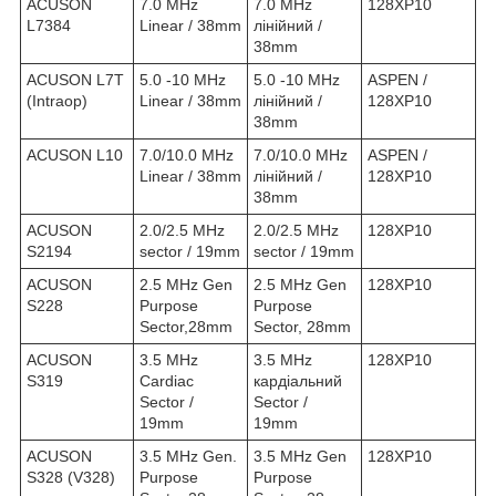
ACUSON
7.0 MHz
7.0 MHz
128XP10
L7384
Linear / 38mm
лінійний /
38mm
ACUSON L7T
5.0 -10 MHz
5.0 -10 MHz
ASPEN /
(Intraop)
Linear / 38mm
лінійний /
128XP10
38mm
ACUSON L10
7.0/10.0 MHz
7.0/10.0 MHz
ASPEN /
Linear / 38mm
лінійний /
128XP10
38mm
ACUSON
2.0/2.5 MHz
2.0/2.5 MHz
128XP10
S2194
sector / 19mm
sector / 19mm
ACUSON
2.5 MHz Gen
2.5 MHz Gen
128XP10
S228
Purpose
Purpose
Sector,28mm
Sector, 28mm
ACUSON
3.5 MHz
3.5 MHz
128XP10
S319
Cardiac
кардіальний
Sector /
Sector /
19mm
19mm
ACUSON
3.5 MHz Gen.
3.5 MHz Gen
128XP10
S328 (V328)
Purpose
Purpose