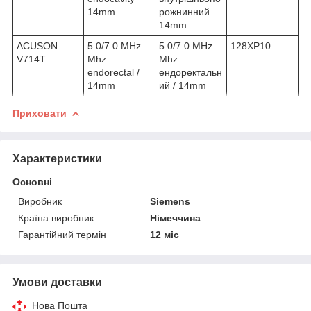
14mm
рожнинний
14mm
ACUSON
5.0/7.0 MHz
5.0/7.0 MHz
128XP10
V714T
Mhz
Mhz
endorectal /
ендоректальн
14mm
ий / 14mm
Приховати
Характеристики
Основні
Виробник
Siemens
Країна виробник
Німеччина
Гарантійний термін
12 міс
Умови доставки
Нова Пошта