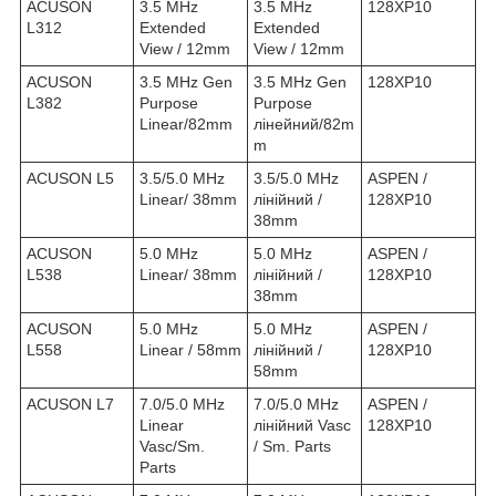
ACUSON
3.5 MHz
3.5 MHz
128XP10
L312
Extended
Extended
View / 12mm
View / 12mm
ACUSON
3.5 MHz Gen
3.5 MHz Gen
128XP10
L382
Purpose
Purpose
Linear/82mm
лінейний/82m
m
ACUSON L5
3.5/5.0 MHz
3.5/5.0 MHz
ASPEN /
Linear/ 38mm
лінійний /
128XP10
38mm
ACUSON
5.0 MHz
5.0 MHz
ASPEN /
L538
Linear/ 38mm
лінійний /
128XP10
38mm
ACUSON
5.0 MHz
5.0 MHz
ASPEN /
L558
Linear / 58mm
лінійний /
128XP10
58mm
ACUSON L7
7.0/5.0 MHz
7.0/5.0 MHz
ASPEN /
Linear
лінійний Vasc
128XP10
Vasc/Sm.
/ Sm. Parts
Parts