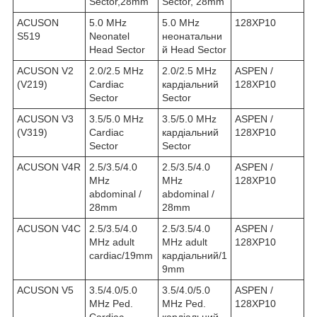
Sector,28mm
Sector, 28mm
ACUSON
5.0 MHz
5.0 MHz
128XP10
S519
Neonatel
неонатальни
Head Sector
й Head Sector
ACUSON V2
2.0/2.5 MHz
2.0/2.5 MHz
ASPEN /
(V219)
Cardiac
кардіальний
128XP10
Sector
Sector
ACUSON V3
3.5/5.0 MHz
3.5/5.0 MHz
ASPEN /
(V319)
Cardiac
кардіальний
128XP10
Sector
Sector
ACUSON V4R
2.5/3.5/4.0
2.5/3.5/4.0
ASPEN /
MHz
MHz
128XP10
abdominal /
abdominal /
28mm
28mm
ACUSON V4C
2.5/3.5/4.0
2.5/3.5/4.0
ASPEN /
MHz adult
MHz adult
128XP10
cardiac/19mm
кардіальний/1
9mm
ACUSON V5
3.5/4.0/5.0
3.5/4.0/5.0
ASPEN /
MHz Ped.
MHz Ped.
128XP10
Cardiac
кардіальний