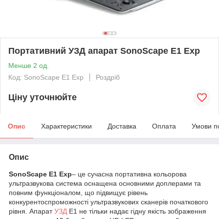
Портативний УЗД апарат SonoScape E1 Exp
Менше 2 од.
Код: SonoScape E1 Exp
Роздріб
Ціну уточнюйте
Опис
Характеристики
Доставка
Оплата
Умови п
Опис
SonoScape Е1 Exp
– це сучасна портативна кольорова
ультразвукова система оснащена основними доплерами та
повним функціоналом, що підвищує рівень
конкурентоспроможності ультразвукових сканерів початкового
рівня. Апарат
УЗД
Е1 не тільки надає гідну якість зображення