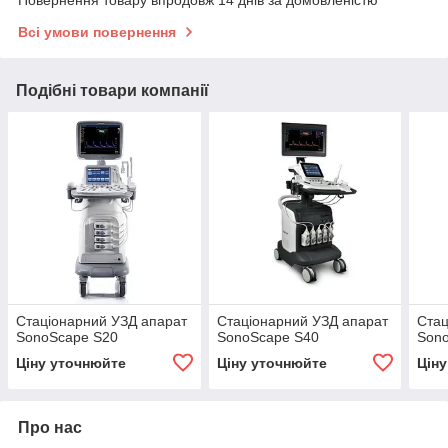
Всі умови повернення
Подібні товари компанії
Стаціонарний УЗД апарат
Стаціонарний УЗД апарат
Стац
SonoScape S20
SonoScape S40
Son
Ціну уточнюйте
Ціну уточнюйте
Цін
Про нас