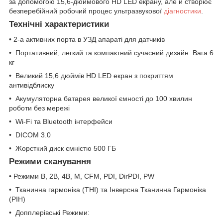
за допомогою 15,6-дюймового HD LED екрану, але й створює
безперебійний робочий процес ультразвукової
діагностики
.
Технічні характеристики
• 2-а активних порта в УЗД апараті для датчиків
• Портативний, легкий та компактний сучасний дизайн. Вага 6
кг
• Великий 15,6 дюймів HD LED екран з покриттям
антивідблиску
• Акумуляторна батарея великої ємності до 100 хвилин
роботи без мережі
• Wi-Fi та Bluetooth інтерфейси
• DICOM 3.0
• Жорсткий диск ємністю 500 ГБ
Режими сканування
• Режими В, 2В, 4В, М, CFM, PDI, DirPDI, PW
• Тканинна гармоніка (THI) та Інверсна Тканинна Гармоніка
(PIH)
• Допплерівські Режими: