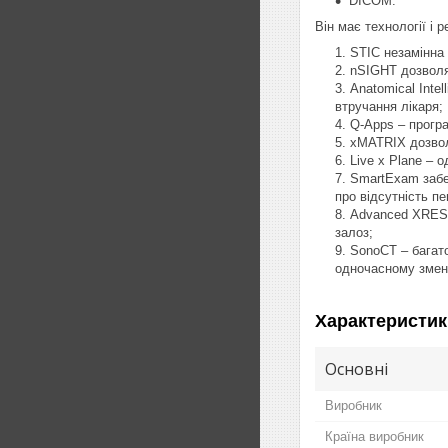
DICOM.
Він має технології і 
STIC незамінна 
nSIGHT дозволяє
Anatomical Inte
втручання лікаря;
Q-Apps – програ
xMATRIX дозвол
Live x Plane – 
SmartExam забе
про відсутність п
Advanced XRES 
залоз;
SonoCT – багато
одночасному змен
Характеристик
Основні
Виробник
Країна виробник