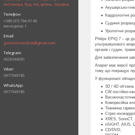
Антонова, буд. 4-Б, Ірпінь, Україна
Акушерсько-гіне
Кардіологічні р
+380 (97) 794-91-85
Судинні розрах
менеджер 1
Урологічні розр
Philips EPIQ 7 – це 
gorizont.medical@gmail.com
ультразвукового апара
органів і судин, трав
Для забезпечення шв
0636344581
Апарат має версії про
тому що покращує про
0977949185
У функціоналі обладн
3D / 4D об’ємна 
0977949185
СW постійно-хв
Високочастотний
Компресійна ела
Тканинна гармон
Стрес-ехокардіо
XRES, SonoCT, 
nSIGHT, AIUS, Q
CD/DVD;