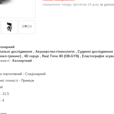
повернення товару протягом 14 днів
за домо
іонарний
гальні дослідження , Акушерство-гінекологія , Судинні дослідження 
спекл-трекинг) , 4D серця , Real Time 4D (OB-GYN) , Еластографія зсув
чності -
Експертний
о портативний - Стаціонарний
ної точності - Преміум
ей
- 21,5
- 4
унки