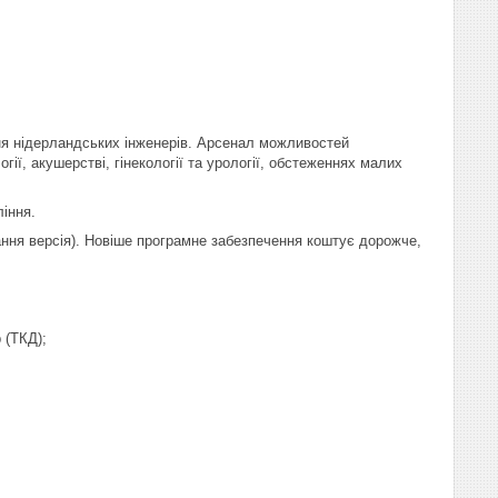
ання нідерландських інженерів. Арсенал можливостей
ії, акушерстві, гінекології та урології, обстеженнях малих
іння.
стання версія). Новіше програмне забезпечення коштує дорожче,
 (ТКД);