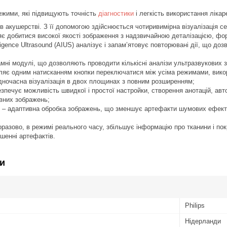
режими, які підвищують точність
діагностики
і легкість використання лікар
в акушерстві. З її допомогою здійснюється чотиривимірна візуалізація с
 добитися високої якості зображення з надзвичайною деталізацією, фор
lligence Ultrasound (AIUS) аналізує і запам’ятовує повторювані дії, що д
мні модулі, що дозволяють проводити кількісні аналізи ультразвукових 
яє одним натисканням кнопки переключатися між усіма режимами, вико
одночасна візуалізація в двох площинах з повним розширенням;
зпечує можливість швидкої і простої настройки, створення анотацій, ав
евних зображень;
– адаптивна обробка зображень, що зменшує артефакти шумових ефектів
разово, в режимі реального часу, збільшує інформацію про тканини і по
шенні артефактів.
и
Philips
Нідерланди