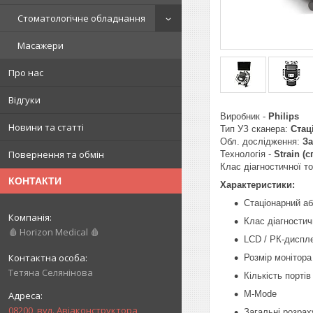
Стоматологічне обладнання
Масажери
Про нас
Відгуки
Виробник -
Philips
Новини та статті
Тип УЗ сканера:
Cтац
Обл. дослідження:
За
Повернення та обмін
Технологія -
Strain (
Клас діагностичної то
КОНТАКТИ
Характеристики:
Стаціонарний аб
Клас діагностич
🩸 Horizon Medical 🩸
LCD / РК-диспл
Розмір монітора 
Тетяна Селянінова
Кількість портів 
M-Mode
08200, вул. Авіаконструктора
Загальні розрах