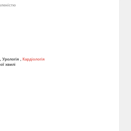
вленістю
, Урологія ,
Кардіологія
ної хвилі