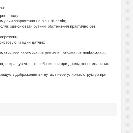
ем:
ерця плоду;
муючи зображення на рівні пікселів;
озволяє здійснювати рутинні обстеження практично без
зображень;
ристовуючи один датчик;
томатичного перемикання режимів і отримання повідомлень
, покращує чіткість зображення при дослідженні молочних
кращує відображення вигнутих і нерегулярних структур при