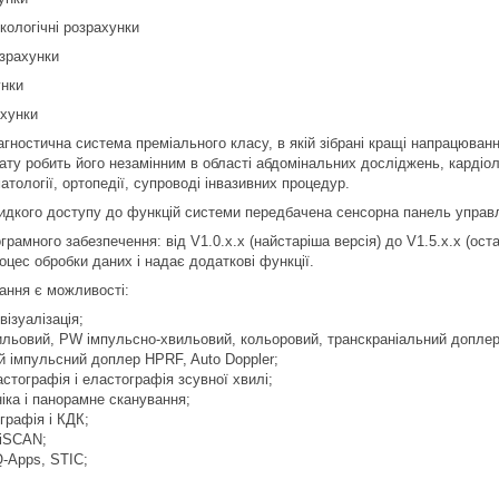
кологічні розрахунки
озрахунки
унки
ахунки
діагностична система преміального класу, в якій зібрані кращі напрацюв
ту робить його незамінним в області абдомінальних досліджень, кардіолог
матології, ортопедії, супроводі інвазивних процедур.
идкого доступу до функцій системи передбачена сенсорна панель управл
грамного забезпечення: від V1.0.x.x (найстаріша версія) до V1.5.x.x (о
цес обробки даних і надає додаткові функції.
ання є можливості:
візуалізація;
ильовий, PW імпульсно-хвильовий, кольоровий, транскраніальний доплер
 імпульсний доплер HPRF, Auto Doppler;
стографія і еластографія зсувної хвилі;
іка і панорамне сканування;
графія і КДК;
iSCAN;
-Apps, STIC;