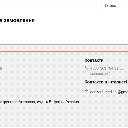
12 мес
я замовлення
🩸
+380 (97) 794-91-85
менеджер 1
gorizont.medical@gma
структора Антонова, буд. 4-Б, Ірпінь, Україна