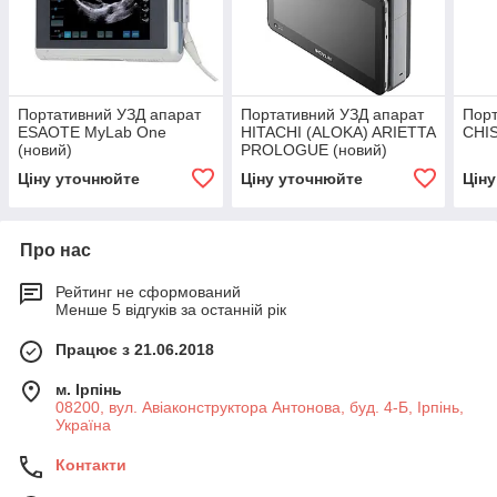
Портативний УЗД апарат
Портативний УЗД апарат
Порт
ESAOTE MyLab One
HITACHI (ALOKA) ARIETTA
CHIS
(новий)
PROLOGUE (новий)
Ціну уточнюйте
Ціну уточнюйте
Цін
Про нас
Рейтинг не сформований
Менше 5 відгуків за останній рік
Працює з 21.06.2018
м. Ірпінь
08200, вул. Авіаконструктора Антонова, буд. 4-Б, Ірпінь,
Україна
Контакти