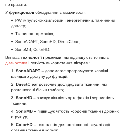
не вразити.
У
функціоналі
обладнання є можливості:
PW імпульсно-хвильовий і енергетичний, такнинний
доплер;
Тканинна гармоніка;
SonoADAPT, SonoHD, DirectClear;
SonoMB, ColorHD.
Він має
технології і режими
, які підвищують точність
діагностики
і легкість використання лікарем:
SonoADAPT –
допомагає програмувати клавіші
швидкого доступу до функцій;
DirectClear
дозволяє досліджувати тканини, які
розташовані більш глибоко;
SonoHD –
знижує кількість артефактів і зернистість
тканини;
SonoMB –
підвищує чіткість кордонів тканин і дрібних
структур;
ColorHD –
технологія для поліпшеної візуалізації
органів і тканин в кольорі.