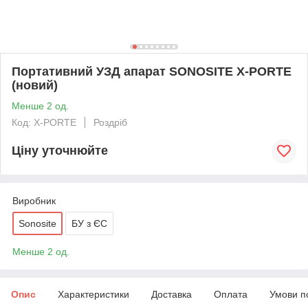
Портативний УЗД апарат SONOSITE X-PORTE
(новий)
Менше 2 од.
Код: X-PORTE
Роздріб
Ціну уточнюйте
Виробник
Sonosite
БУ з ЄС
Менше 2 од.
Опис
Характеристики
Доставка
Оплата
Умови п