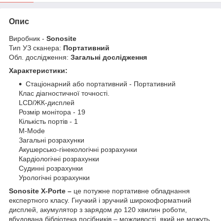
Опис
Виробник -
Sonosite
Тип УЗ сканера:
Портативний
Обл. дослідження:
Загальні дослідження
Характеристики:
Стаціонарний або портативний - Портативний
Клас діагностичної точності.
LCD/ЖК-дисплей
Розмір монітора - 19
Кількість портів - 1
M-Mode
Загальні розрахунки
Акушерсько-гінекологічні розрахунки
Кардіологічні розрахунки
Судинні розрахунки
Урологічні розрахунки
Sonosite X-Porte –
це потужне портативне обладнання
експертного класу. Гнучкий і зручний широкоформатний
дисплей, акумулятор з зарядом до 120 хвилин роботи,
вбудована бібліотека посібників – можливості, який не можуть