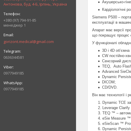
Акушерсько-гіне
Антонова, буд. 4-Б, Ірпінь, Україна
Кардіологічні р
Siemens P500 – порта
+380 (97) 794-91-85
експлуатації в машин
менеджер 1
Апарат має версії пр
що покращує процес о
gorizont.medical@gmail.com
У функціоналі обладн
3D і 4D об’ємна 
CW постійно-хв
0636344581
Сенсорний дисп
TEQ, Auto Flash 
Advanced SieCle
0977949185
Dynamic Persist
DICOM;
CD/DVD.
0977949185
Він має технології і 
Dynamic TCE за
Leverage Clarif
TEQ ™ – автома
eSie Measure ™
eSieScan ™ Prot
Dynamic Persist