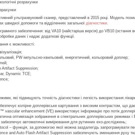
кологічні розрахунки
озрахунки
тивний ультразвуковий сканер, представлений в 2015 році. Модель позиц
ах швидкої допомоги та відділеннях загальної
діагностики
.
ограмного забезпечення: від VA10 (найстаріша версія) до VB10 (остання 
бробки даних і надає додаткові функції.
ання є можливості:
візуалізація;
ильовий, PW імпульсно-хвильовий, енергетичний, кольоровий доплер;
лей;
Artifact Suppression;
ar, Dynamic TCE;
ence;
режими, які підвищують точність діагностики і легкість використання лікар
безпечує колірне доплерівське картування з високим контрастом, що дає
y ™ vascular enhancement (VE) використовує інформацію про потік допле
тична оптимізація зображення в спектральних доплерівських режимах і 
 забезпечує автоматичні вимірювання для рутинних ехо-досліджень;
ocol – функція, за допомогою якої можна заздалегідь запрограмувати пе
ence and Auto Flash Artifact Suppression забезпечують зменшення руху т