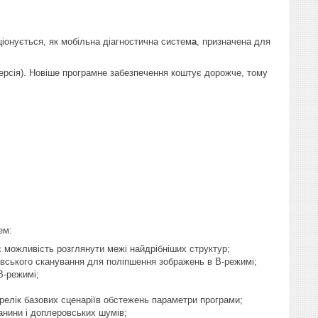
іонується, як мобільна діагностична систем
а
, призначена для
версія). Новіше програмне забезпечення коштує дорожче, тому
ем:
 можливість розглянути межі найдрібніших структур;
рівського сканування для поліпшення зображень в В-режимі;
В-режимі;
релік базових сценаріїв обстежень параметри програми;
канини і доплеровських шумів;