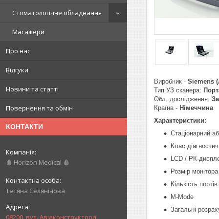
Стоматологічне обладнання
Масажери
Про нас
Відгуки
Виробник -
Siemens (
Новини та статті
Тип УЗ сканера:
Порт
Обл. дослідження:
За
Повернення та обмін
Країна -
Німеччина
Характеристики:
КОНТАКТИ
Стаціонарний аб
Клас діагностич
LCD / РК-диспл
🩸 Horizon Medical 🩸
Розмір монітора 
Кількість портів 
Тетяна Селянінова
M-Mode
Загальні розрах
08200, вул. Авіаконструктора