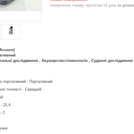
повернення товару протягом 14 днів
за домо
Acuson)
ативний
гальні дослідження , Акушерство-гінекологія , Судинні дослідження 
о портативний - Портативний
ної точності - Середній
ей
- 15,4
- 2
унки