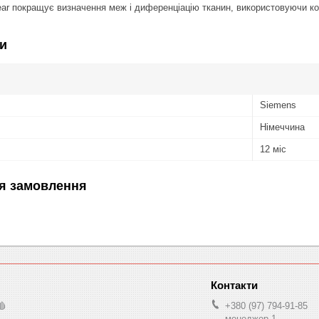
ar покращує визначення меж і диференціацію тканин, використовуючи ко
и
Siemens
Німеччина
12 міс
я замовлення
🩸
+380 (97) 794-91-85
менеджер 1