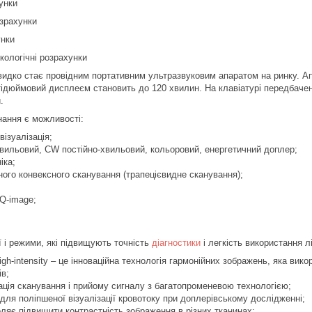
унки
озрахунки
унки
кологічні розрахунки
идко стає провідним портативним ультразвуковим апаратом на ринку. Апа
ідюймовий дисплеєм становить до 120 хвилин. На клавіатурі передбаче
.
нання є можливості:
візуалізація;
вильовий, CW постійно-хвильовий, кольоровий, енергетичний доплер;
іка;
ого конвексного сканування (трапецієвидне сканування);
 Q-image;
ї і режими, які підвищують точність
діагностики
і легкість використання л
igh-intensity – це інноваційна технологія гармонійних зображень, яка вик
ів;
ція сканування і прийому сигналу з багатопроменевою технологією;
 для поліпшеної візуалізації кровотоку при доплерівському дослідженні;
оляє підвищити контрастність зображення в різних тканинах;