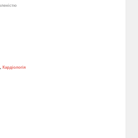
вленістю
 ,
Кардіологія