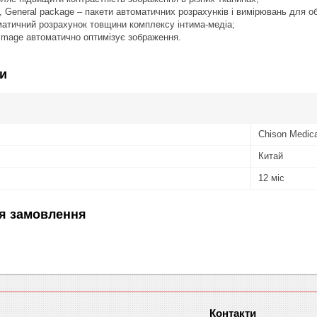
, General package – пакети автоматичних розрахунків і вимірювань для об
матичний розрахунок товщини комплексу інтима-медіа;
Image автоматично оптимізує зображення.
и
Chison Medica
Китай
12 міс
я замовлення