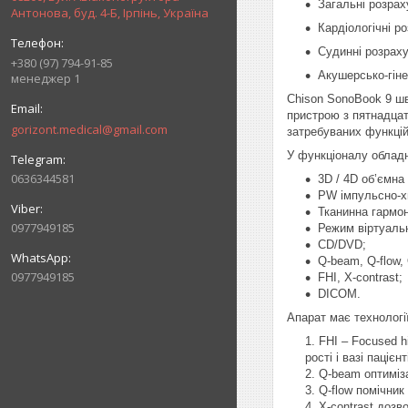
Загальні розрах
Антонова, буд. 4-Б, Ірпінь, Україна
Кардіологічні р
Судинні розрах
+380 (97) 794-91-85
Акушерсько-гіне
менеджер 1
Chison SonoBook 9 шв
пристрою з пятнадцат
gorizont.medical@gmail.com
затребуваних функцій
У функціоналу облад
0636344581
3D / 4D об’ємна 
PW імпульсно-х
Тканинна гармон
0977949185
Режим віртуальн
CD/DVD;
Q-beam, Q-flow,
0977949185
FHI, X-contrast;
DICOM.
Апарат має технологі
FHI – Focused h
рості і вазі пацієнт
Q-beam оптиміза
Q-flow помічник
X-contrast дозв