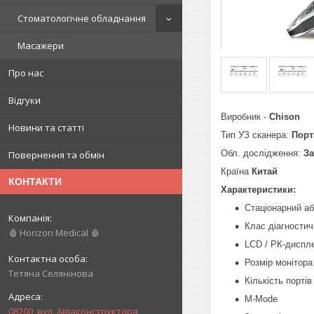
Стоматологічне обладнання
Масажери
Про нас
Відгуки
Виробник -
Chison
Новини та статті
Тип УЗ сканера:
Порт
Обл. дослідження:
За
Повернення та обмін
Країна
Китай
КОНТАКТИ
Характеристики:
Стаціонарний аб
Клас діагностич
🩸 Horizon Medical 🩸
LCD / РК-диспл
Розмір монітора 
Тетяна Селянінова
Кількість портів 
M-Mode
08200, вул. Авіаконструктора