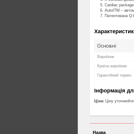
Cardiac package
AutoITM – авто
Патентована Q-
Характеристик
Основні
Виробник
Країна виробник
Гарантійний термін
Інформація дл
Ціна:
Ціну уточнюйте