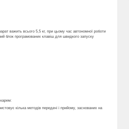
рат важить всього 5,5 кг, при цьому час автономної роботи
ний блок програмованих клавіш для швидкого запуску
ікарем:
ористовує кілька методів передачі і прийому, заснованих на