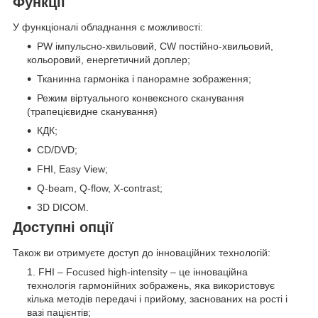
Функції
У функціоналі обладнання є можливості:
PW імпульсно-хвильовий, CW постійно-хвильовий,
кольоровий, енергетичний доплер;
Тканинна гармоніка і панорамне зображення;
Режим віртуального конвексного сканування
(трапецієвидне сканування)
КДК;
CD/DVD;
FHI, Easy View;
Q-beam, Q-flow, X-contrast;
3D DICOM.
Доступні опції
Також ви отримуєте доступ до інноваційних технологій:
FHI – Focused high-intensity – це інноваційна
технологія гармонійних зображень, яка використовує
кілька методів передачі і прийому, заснованих на рості і
вазі пацієнтів;