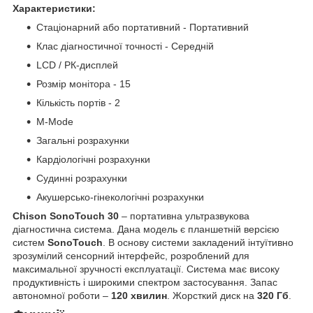
Характеристики:
Стаціонарний або портативний - Портативний
Клас діагностичної точності - Середній
LCD / РК-дисплей
Розмір монітора - 15
Кількість портів - 2
M-Mode
Загальні розрахунки
Кардіологічні розрахунки
Судинні розрахунки
Акушерсько-гінекологічні розрахунки
Chison SonoTouch 30
– портативна ультразвукова
діагностична система. Дана модель є планшетній версією
систем
SonoTouch
. В основу системи закладений інтуїтивно
зрозумілий сенсорний інтерфейс, розроблений для
максимальної зручності експлуатації. Система має високу
продуктивність і широкими спектром застосування. Запас
автономної роботи –
120 хвилин
. Жорсткий диск на
320 Гб
.