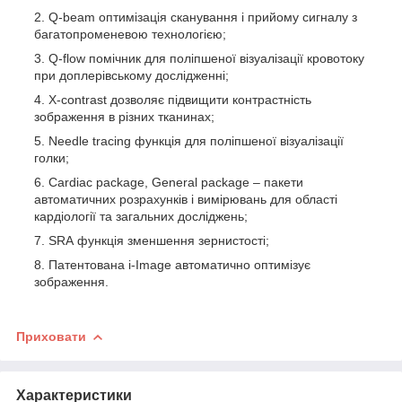
Q-beam оптимізація сканування і прийому сигналу з
багатопроменевою технологією;
Q-flow помічник для поліпшеної візуалізації кровотоку
при доплерівському дослідженні;
X-contrast дозволяє підвищити контрастність
зображення в різних тканинах;
Needle tracing функція для поліпшеної візуалізації
голки;
Cardiac package, General package – пакети
автоматичних розрахунків і вимірювань для області
кардіології та загальних досліджень;
SRA функція зменшення зернистості;
Патентована i-Image автоматично оптимізує
зображення.
Приховати
Характеристики