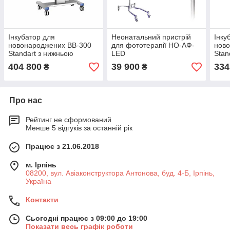
Інкубатор для
Неонатальний пристрій
Інку
новонароджених BB-300
для фототерапії НО-АФ-
нов
Standart з нижньою
LED
Stan
фототерапією
404 800
39 900
334
₴
₴
Про нас
Рейтинг не сформований
Менше 5 відгуків за останній рік
Працює з 21.06.2018
м. Ірпінь
08200, вул. Авіаконструктора Антонова, буд. 4-Б, Ірпінь,
Україна
Контакти
Сьогодні працює з 09:00 до 19:00
Показати весь графік роботи