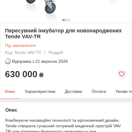
Пересувний інкубатор для новонароджених
Tende VAV-TR
Під замовлення
Код: Tende VAV-TR
Роздріб
Відправка з
21 вересня 2026
630 000
₴
Опис
Характеристики
Доставка
Оплата
Умови п
Опис
Комбінуючи інноваційні технології та ергономічний дизайн,
Tende створила сучасний потужний медичний пристрій VAV-
TR для підтримки безпечного середовища при