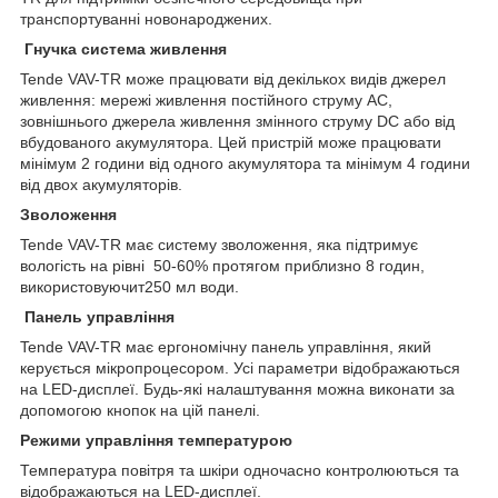
транспортуванні новонароджених.
Гнучка система живлення
Tende VAV-TR може працювати від декількох видів джерел
живлення: мережі живлення постійного струму АС,
зовнішнього джерела живлення змінного струму DC або від
вбудованого акумулятора. Цей пристрій може працювати
мінімум 2 години від одного акумулятора та мінімум 4 години
від двох акумуляторів.
Зволоження
Tende VAV-TR має систему зволоження, яка підтримує
вологість на рівні 50-60% протягом приблизно 8 годин,
використовуючит250 мл води.
Панель управління
Tende VAV-TR має ергономічну панель управління, який
керується мікропроцесором. Усі параметри відображаються
на LED-дисплеї. Будь-які налаштування можна виконати за
допомогою кнопок на цій панелі.
Режими управління температурою
Температура повітря та шкіри одночасно контролюються та
відображаються на LED-дисплеї.