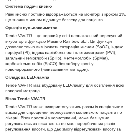
Система подачі кисню
Рівні кисню постійно відображаються на моніторі з кроком 1%,
що значним чином підвищує безпеку для пацієнта.
Функція пульсоксиметра
Tende VAV-TR – це перший у світі неонатальний пересувний
інкубатор з функцією Masimo Rainbow SET. Ця функція
дозволяє точно вимірювати сатурацію киснем (SpO2), індекс
перфузії (PI), індекс варіабельності плетизмограми (PVI),
загальний гемоглобін (SpHb), метгемоглобін (SpMet),
карбоксігемоглобін (SpCO) без забору крові у
новонародженого (неінвазивним методои).
Оглядова
LED
-лампа
Tende VAV-TR має вбудовану LED-лампу для освітлення всієї
поверхні матраца.
Візок
Tende
VAV
-
TR
Tende VAV-TR може використовуватись разом із спеціальним
візком для спрощення пересування маленького пацієнта по
лікарні. Візок простий у користуванні, може безшумно
регулюватись за висотою та не має передбачених рівнів
регулювання висоти, що дає змогу відрегулювати висоту за