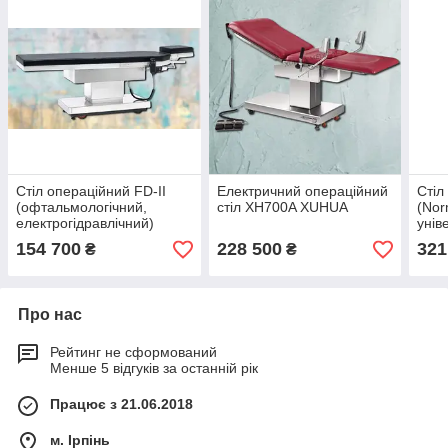
Стіл операційний FD-ІІ
Електричний операційний
Стіл
(офтальмологічний,
стіл XH700A XUHUA
(Nor
електрогідравлічний)
унів
рент
154 700
228 500
321
₴
₴
пан
Про нас
Рейтинг не сформований
Менше 5 відгуків за останній рік
Працює з 21.06.2018
м. Ірпінь