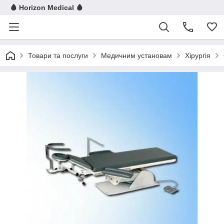
🩸 Horizon Medical 🩸
Товари та послуги
Медичним установам
Хірургія