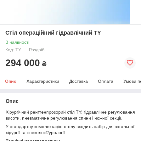
Стіл операційний гідравлічний TY
В наявності
Код: TY
Роздріб
294 000
₴
Опис
Характеристики
Доставка
Оплата
Умови п
Опис
Хірургічний рентгенпрозорий стіл TY: гідравлічне регулювання
висоти, пневматичне регулювання спини і ножної секції.
У стандартну комплектацію столу входить набір для загальної
хірургії та гінекології/урології.
Технічні характеристики