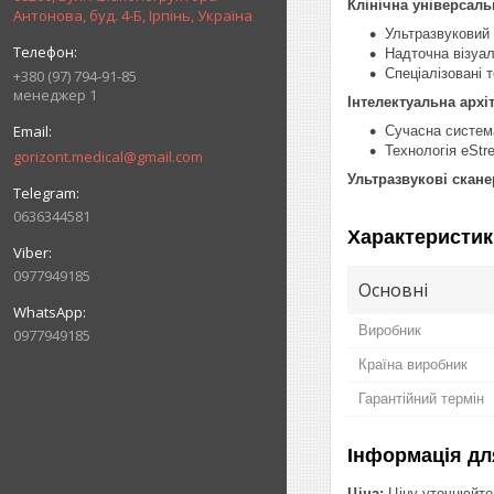
Клінічна універсаль
Антонова, буд. 4-Б, Ірпінь, Україна
Ультразвуковий 
Надточна візуал
Спеціалізовані т
+380 (97) 794-91-85
менеджер 1
Інтелектуальна архіт
Сучасна система
Технологія eStr
gorizont.medical@gmail.com
Ультразвукові скане
0636344581
Характеристик
0977949185
Основні
Виробник
0977949185
Країна виробник
Гарантійний термін
Інформація дл
Ціна:
Ціну уточнюйте