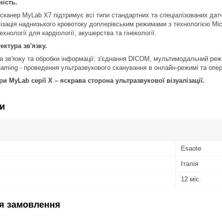
ність.
сканер MyLab X7 підтримує всі типи стандартних та спеціалізованих дат
ізація наднизького кровотоку доплерівським режимами з технологією Mic
ехнології для кардіології, акушерства та гінекології.
ектура зв'язку.
 зв'язку та обробки інформації: з'єднання DICOM, мультимодальний режи
eaming - проведення ультразвукового сканування в онлайн-режимі та опер
ри MyLab серії X – яскрава сторона ультразвукової візуалізації.
и
Esaote
Італія
12 міс
я замовлення