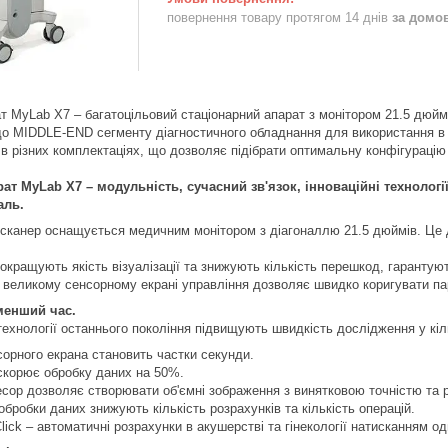
повернення товару протягом 14 днів
за домо
т MyLab X7 – багатоцільовий стаціонарний апарат з монітором 21.5 дюйм
о MIDDLE-END сегменту діагностичного обладнання для використання в м
в різних комплектаціях, що дозволяє підібрати оптимальну конфігурацію 
ат MyLab X7 – модульність, сучасний зв'язок, інноваційні технології
аль.
 сканер оснащується медичним монітором з діагоналлю 21.5 дюймів. Це 
покращують якість візуалізації та знижують кількість перешкод, гарантують
 великому сенсорному екрані управління дозволяє швидко коригувати па
менший час.
технології останнього покоління підвищують швидкість дослідження у кіль
сорного екрана становить частки секунди.
скорює обробку даних на 50%.
сор дозволяє створювати об'ємні зображення з винятковою точністю та р
обробки даних знижують кількість розрахунків та кількість операцій.
lick – автоматичні розрахунки в акушерстві та гінекології натисканням одн