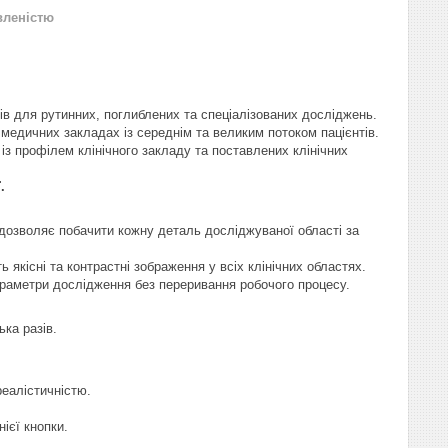
вленістю
ів для рутинних, поглиблених та спеціалізованих досліджень.
едичних закладах із середнім та великим потоком пацієнтів.
із профілем клінічного закладу та поставлених клінічних
.
дозволяє побачити кожну деталь досліджуваної області за
 якісні та контрастні зображення у всіх клінічних областях.
раметри дослідження без переривання робочого процесу.
ка разів.
еалістичністю.
ієї кнопки.