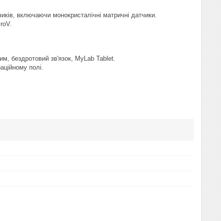
чиків, включаючи монокристалічні матричні датчики.
roV.
м, бездротовий зв'язок, MyLab Tablet.
аційному полі.