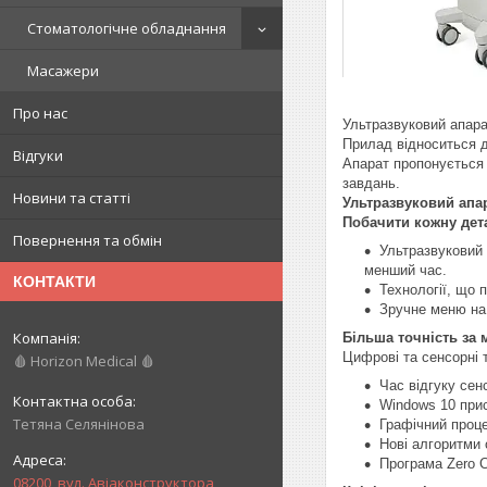
Стоматологічне обладнання
Масажери
Про нас
Ультразвуковий апара
Прилад відноситься д
Відгуки
Апарат пропонується 
завдань.
Новини та статті
Ультразвуковий апар
Побачити кожну дет
Повернення та обмін
Ультразвуковий
менший час.
КОНТАКТИ
Технології, що 
Зручне меню на
Більша точність за 
Цифрові та сенсорні 
🩸 Horizon Medical 🩸
Час відгуку сен
Windows 10 при
Тетяна Селянінова
Графічний проце
Нові алгоритми 
Програма Zero C
08200, вул. Авіаконструктора