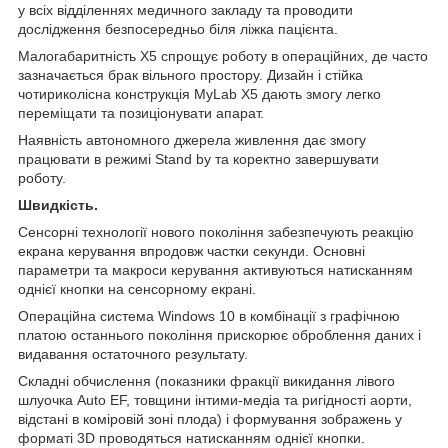
у всіх відділеннях медичного закладу та проводити
дослідження безпосередньо біля ліжка пацієнта.
Малогабаритність X5 спрощує роботу в операційних, де часто
зазначається брак вільного простору. Дизайн і стійка
чотириколісна конструкція MyLab X5 дають змогу легко
переміщати та позиціонувати апарат.
Наявність автономного джерела живлення дає змогу
працювати в режимі Stand by та коректно завершувати
роботу.
Швидкість.
Сенсорні технології нового покоління забезпечують реакцію
екрана керування впродовж частки секунди. Основні
параметри та макроси керування активуються натисканням
однієї кнопки на сенсорному екрані.
Операційна система Windows 10 в комбінації з графічною
платою останнього покоління прискорює оброблення даних і
видавання остаточного результату.
Складні обчислення (показники фракції викидання лівого
шлуочка Auto EF, товщини інтими-медіа та ригідності аорти,
відстані в коміровій зоні плода) і формування зображень у
форматі 3D проводяться натисканням однієї кнопки.