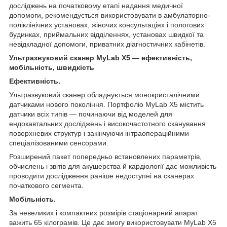
досліджень на початковому етапі надання медичної
допомоги, рекомендується використовувати в амбулаторно-
поліклінічних установах, жіночих консультаціях і пологових
будинках, приймальних відділеннях, установах швидкої та
невідкладної допомоги, приватних діагностичних кабінетів.
Ультразвуковий сканер MyLab X5 — ефективність,
мобільність, швидкість
Ефективність.
Ультразвуковий сканер обладнується монокристалічними
датчиками нового покоління. Портфоліо MyLab X5 містить
датчики всіх типів — починаючи від моделей для
ендокавтальних досліджень і високочастотного сканування
поверхневих структур і закінчуючи інтраопераційними
спеціалізованими сенсорами.
Розширений пакет попередньо встановлених параметрів,
обчислень і звітів для акушерства й кардіології дає можливість
проводити дослідження раніше недоступні на сканерах
початкового сегмента.
Мобільність.
За невеликих і компактних розмірів стаціонарний апарат
важить 65 кілограмів. Це дає змогу використовувати MyLab X5