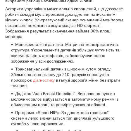
вибраного регіону натисканням однієї кнопки.
Алгоритм управління максимально спрощений, що дозволяє
робити складні мультирежимні дослідження натисканням
кількох кнопок. Ультразвуковий сканер оснащений монітором
останнього покоління з візуалізацією HD-форматі.
Зображення результатів сканування займає 90% площі
монітора.
Монокристалічні датчики. Матрична монокристалічна
структура п'єзоелементів датчиків збільшує чутливість та
знижує кількість артефактів, забезпечуючи якісне
зображення у всіх дослідженнях.
Трансвагінальний датчик з широким кутом огляду.
Збільшена зона огляду до 210 градусів спрощує та
прискорює
діагностику
в галузі здоров'я жінки без втрати
точності.
Додаток "Auto Breast Detection". Визначення пухлин
молочних залоз відбувається в автоматичному режимі з
обчисленням площі та розмірів ураженої області.
Програма «Smart HIP». За допомогою графічної
системи легко визначається тип дисплазії кульшового
суглоба у новонароджених.