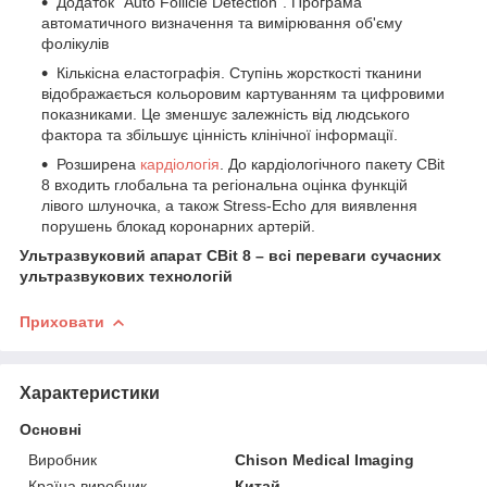
Додаток "Auto Follicle Detection". Програма
автоматичного визначення та вимірювання об'єму
фолікулів
Кількісна еластографія. Ступінь жорсткості тканини
відображається кольоровим картуванням та цифровими
показниками. Це зменшує залежність від людського
фактора та збільшує цінність клінічної інформації.
Розширена
кардіологія
. До кардіологічного пакету CBit
8 входить глобальна та регіональна оцінка функцій
лівого шлуночка, а також Stress-Echo для виявлення
порушень блокад коронарних артерій.
Ультразвуковий апарат CBit 8 – всі переваги сучасних
ультразвукових технологій
Приховати
Характеристики
Основні
Виробник
Chison Medical Imaging
Країна виробник
Китай