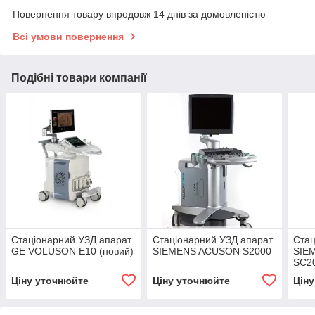
Повернення товару впродовж 14 днів за домовленістю
Всі умови повернення
Подібні товари компанії
Стаціонарний УЗД апарат
Стаціонарний УЗД апарат
Стац
GE VOLUSON E10 (новий)
SIEMENS ACUSON S2000
SIE
SC2
Ціну уточнюйте
Ціну уточнюйте
Цін