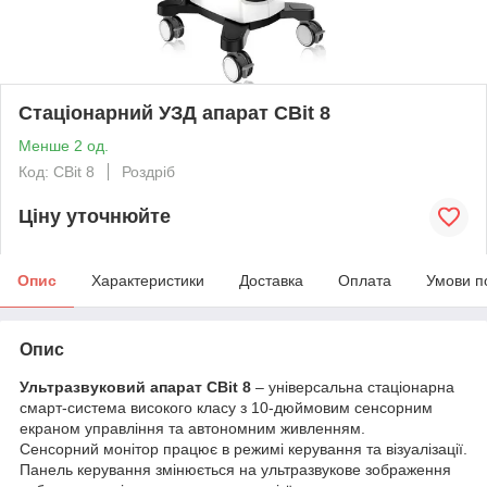
Стаціонарний УЗД апарат CBit 8
Менше 2 од.
Код: CBit 8
Роздріб
Ціну уточнюйте
Опис
Характеристики
Доставка
Оплата
Умови п
Опис
Ультразвуковий апарат CBit 8
– універсальна стаціонарна
смарт-система високого класу з 10-дюймовим сенсорним
екраном управління та автономним живленням.
Сенсорний монітор працює в режимі керування та візуалізації.
Панель керування змінюється на ультразвукове зображення