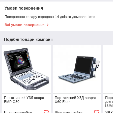
Умови повернення
Повернення товару впродовж 14 днів за домовленістю
Всі умови повернення
Подібні товари компанії
Портативний УЗД апарат
Портативний УЗД апарат
Порт
EMP G30
U60 Edan
для 
LUM
387
Ціну уточнюйте
Ціну уточнюйте