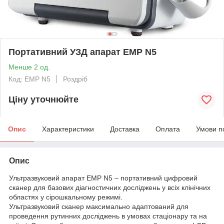
Портативний УЗД апарат EMP N5
Менше 2 од.
Код: EMP N5
Роздріб
Ціну уточнюйте
Опис
Характеристики
Доставка
Оплата
Умови п
Опис
Ультразвуковий апарат EMP N5 – портативний цифровий
сканер для базових діагностичних досліджень у всіх клінічних
областях у сірошкальному режимі.
Ультразвуковий сканер максимально адаптований для
проведення рутинних досліджень в умовах стаціонару та на