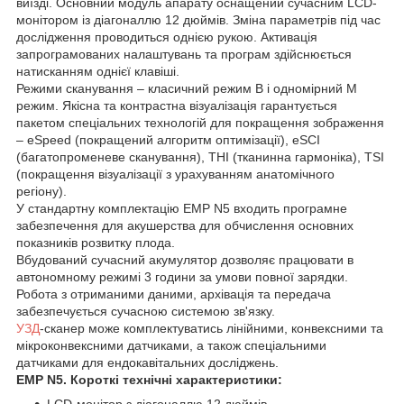
виїзді. Основний модуль апарату оснащений сучасним LCD-
монітором із діагоналлю 12 дюймів. Зміна параметрів під час
дослідження проводиться однією рукою. Активація
запрограмованих налаштувань та програм здійснюється
натисканням однієї клавіші.
Режими сканування – класичний режим В і одномірний М
режим. Якісна та контрастна візуалізація гарантується
пакетом спеціальних технологій для покращення зображення
– eSpeed (покращений алгоритм оптимізації), eSCI
(багатопроменеве сканування), THI (тканинна гармоніка), TSI
(покращення візуалізації з урахуванням анатомічного
регіону).
У стандартну комплектацію EMP N5 входить програмне
забезпечення для акушерства для обчислення основних
показників розвитку плода.
Вбудований сучасний акумулятор дозволяє працювати в
автономному режимі 3 години за умови повної зарядки.
Робота з отриманими даними, архівація та передача
забезпечується сучасною системою зв'язку.
УЗД
-сканер може комплектуватись лінійними, конвексними та
мікроконвексними датчиками, а також спеціальними
датчиками для ендокавітальних досліджень.
EMP N5. Короткі технічні характеристики:
LCD-монітор з діагоналлю 12 дюймів