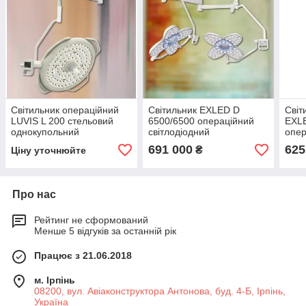
Світильник операційний
Світильник EXLED D
Світ
LUVIS L 200 стельовий
6500/6500 операційний
EXL
однокупольний
світлодіодний
опер
двокупольний
світ
691 000
625
₴
Ціну уточнюйте
двок
Про нас
Рейтинг не сформований
Менше 5 відгуків за останній рік
Працює з 21.06.2018
м. Ірпінь
08200, вул. Авіаконструктора Антонова, буд. 4-Б, Ірпінь,
Україна