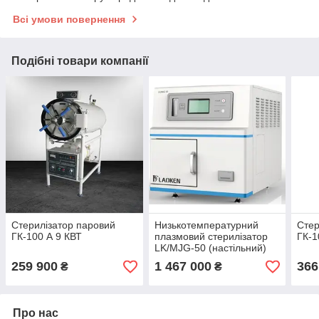
Всі умови повернення
Подібні товари компанії
Стерилізатор паровий
Низькотемпературний
Стер
ГК-100 А 9 КВТ
плазмовий стерилізатор
ГК-1
LK/MJG-50 (настільний)
259 900
1 467 000
366
₴
₴
Про нас