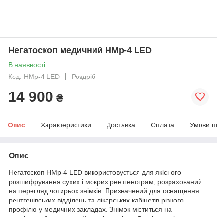
Негатоскоп медичний НМр-4 LED
В наявності
Код: НМр-4 LED
Роздріб
14 900
₴
Опис
Характеристики
Доставка
Оплата
Умови п
Опис
Негатоскоп НМр-4 LED використовується для якісного
розшифрування сухих і мокрих рентгенограм, розрахований
на перегляд чотирьох знімків. Призначений для оснащення
рентгенівських відділень та лікарських кабінетів різного
профілю у медичних закладах. Знімок міститься на