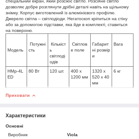
спеціальний екран, який розсіює світло. Розсіяне світло
дозволяє добре розглянути дрібні деталі навіть на щільному
знімку. Корпус виготовлений із алюмінієвого профілю.
Джерело світла – світлодіоди. Негатоскоп кріпиться на стіну
або за допомогою підставки, яка йде в комплекті, ставиться
на поверхню.
Потужні
Кількіст
Світлов
Габарит
Вага
Модель
сть
ь
е поле
ні розмір
світлоді
и
одів
НМр-4L
80 Вт
120 шт.
400 х
1320 х
6 кг
ED
1200 мм
520 х 40
мм
Приховати
Характеристики
Основні
Виробник
Viola