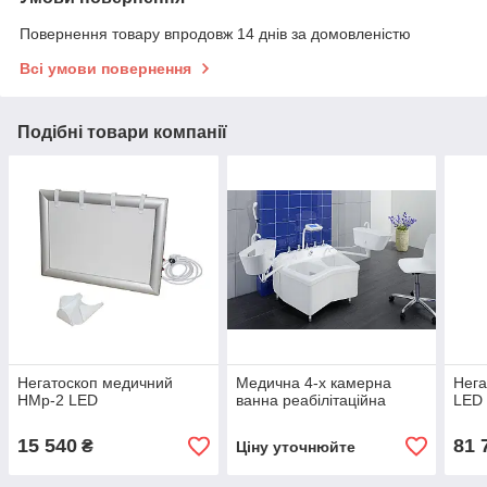
Повернення товару впродовж 14 днів за домовленістю
Всі умови повернення
Подібні товари компанії
Негатоскоп медичний
Медична 4-х камерна
Нега
НМр-2 LED
ванна реабілітаційна
LED 
15 540
81 
₴
Ціну уточнюйте