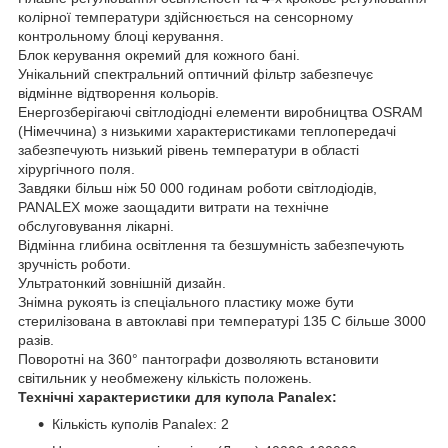
колірної температури здійснюється на сенсорному
контрольному блоці керування.
Блок керування окремий для кожного бані.
Унікальний спектральний оптичний фільтр забезпечує
відмінне відтворення кольорів.
Енергозберігаючі світлодіодні елементи виробництва OSRAM
(Німеччина) з низькими характеристиками теплопередачі
забезпечують низький рівень температури в області
хірургічного поля.
Завдяки більш ніж 50 000 годинам роботи світлодіодів,
PANALEX може заощадити витрати на технічне
обслуговування лікарні.
Відмінна глибина освітлення та безшумність забезпечують
зручність роботи.
Ультратонкий зовнішній дизайн.
Знімна рукоять із спеціального пластику може бути
стерилізована в автоклаві при температурі 135 C більше 3000
разів.
Поворотні на 360° пантографи дозволяють встановити
світильник у необмежену кількість положень.
Технічні характеристики для купола Panalex:
Кількість куполів Panalex: 2