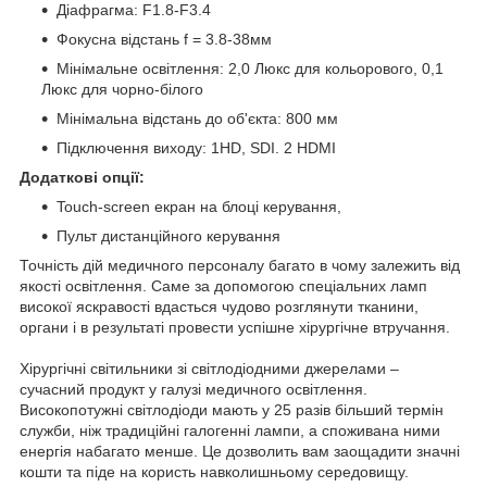
Діафрагма: F1.8-F3.4
Фокусна відстань f = 3.8-38мм
Мінімальне освітлення: 2,0 Люкс для кольорового, 0,1
Люкс для чорно-білого
Мінімальна відстань до об'єкта: 800 мм
Підключення виходу: 1HD, SDI. 2 HDMI
Додаткові опції:
Touch-screen екран на блоці керування,
Пульт дистанційного керування
Точність дій медичного персоналу багато в чому залежить від
якості освітлення. Саме за допомогою спеціальних ламп
високої яскравості вдасться чудово розглянути тканини,
органи і в результаті провести успішне хірургічне втручання.
Хірургічні світильники зі світлодіодними джерелами –
сучасний продукт у галузі медичного освітлення.
Високопотужні світлодіоди мають у 25 разів більший термін
служби, ніж традиційні галогенні лампи, а споживана ними
енергія набагато менше. Це дозволить вам заощадити значні
кошти та піде на користь навколишньому середовищу.