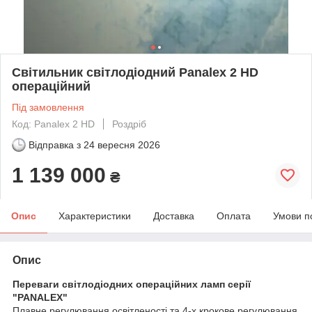
Світильник світлодіодний Panalex 2 HD
операційний
Під замовлення
Код: Panalex 2 HD
Роздріб
Відправка з
24 вересня 2026
1 139 000
₴
Опис
Характеристики
Доставка
Оплата
Умови п
Опис
Переваги світлодіодних операційних ламп серії
"PANALEX"
Плавне регулювання освітленості та 4-х крокове регулювання