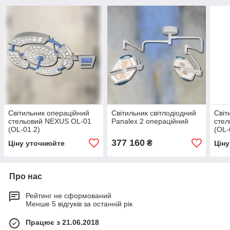
Світильник операційний
Світильник світлодіодний
Світ
стельовий NEXUS OL-01
Panalex 2 операційний
сте
(OL-01.2)
(OL-
377 160
₴
Ціну уточнюйте
Цін
Про нас
Рейтинг не сформований
Менше 5 відгуків за останній рік
Працює з 21.06.2018