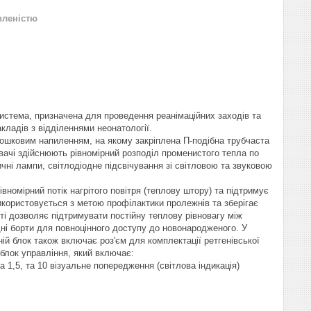
вленістю
система, призначена для проведення реанімаційних заходів та
ладів з відділеннями неонатології.
орошковим напиленням, на якому закріплена П-подібна трубчаста
ювачі здійснюють рівномірний розподіл променистого тепла по
чні лампи, світлодіодне підсвічування зі світловою та звуковою
івномірний потік нагрітого повітря (теплову штору) та підтримує
икористовується з метою профілактики пролежнів та зберігає
ті дозволяє підтримувати постійну теплову рівновагу між
дні борти для повноцінного доступу до новонародженого. У
ій блок також включає роз'єм для комплектації ретгенівської
 блок управління, який включає:
 1,5, та 10 візуальне попередження (світлова індикація)