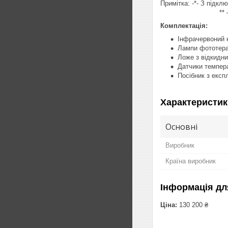
Примітка: -*- З підк
** – відхилення 
Комплектація:
Інфрачервоний к
Лампи фототера
Ложе з відкидн
Датчики темпер
Посібник з експ
Характеристик
Основні
Виробник
Країна виробник
Інформація дл
Ціна:
130 200 ₴