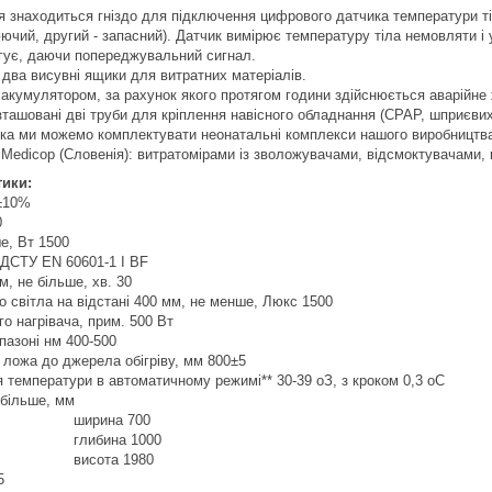
я знаходиться гніздо для підключення цифрового датчика температури ті
юючий, другий - запасний). Датчик вимірює температуру тіла немовляти і 
агує, даючи попереджувальний сигнал.
 два висувні ящики для витратних матеріалів.
кумулятором, за рахунок якого протягом години здійснюється аварійне 
зташовані дві труби для кріплення навісного обладнання (СРАР, шприєвих
ка ми можемо комплектувати неонатальні комплекси нашого виробництва
 Мedicop (Словенія): витратомірами із зволожувачами, відсмоктувачами
тики:
 ±10%
0
е, Вт 1500
 ДСТУ EN 60601-1 І BF
, не більше, хв. 30
о світла на відстані 400 мм, не менше, Люкс 1500
о нагрівача, прим. 500 Вт
пазоні нм 400-500
і ложа до джерела обігріву, мм 800±5
 температури в автоматичному режимі** 30-39 oЗ, з кроком 0,3 oС
 більше, мм
на 700
на 1000
а 1980
5