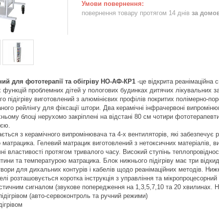
повернення товару протягом 14 днів
за домо
ий для фототерапії та обігріву НО-АФ-КР1
-це відкрита реанімаційна 
 функцій проблемних дітей у пологових будинках дитячих лікувальних зак
го підігріву виготовлений з алюмінієвих профілів покритих полімерно-п
аного рейлінгу для фіксації штори. Два керамічні інфрачервоні випромін
хньому блоці нерухомо закріплені на відстані 80 см чотири фототерапевти
ією.
ається з керамічного випромінювача та 4-х вентиляторів, які забезпечує р
 матрацика. Гелевий матрацик виготовлений з нетоксичних матеріалів, в
чні властивості протягом тривалого часу. Високий ступінь теплопровіднос
тини та температурою матрацика. Блок нижнього підігріву має три відки
твори для дихальних контурів і кабелів щодо реанімаційних методів. Нижн
нелі розташовується коротка інструкція з управління та мікропроцесорний
стичним сигналом (звукове попередження на 1,3,5,7,10 та 20 хвилинах. На
підігрівом (авто-сервоконтроль та ручний режими)
дігрівом