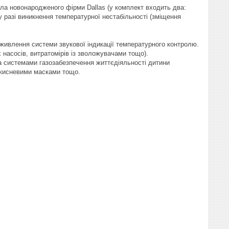
ла новонародженого фірми Dallas (у комплект входить два:
у разі виникнення температурної нестабільності (зміщення
живлення системи звукової індикації температурного контролю.
 насосів, витратомірів із зволожувачами тощо).
 системами газозабезпечення життєдіяльності дитини
, кисневими масками тощо.