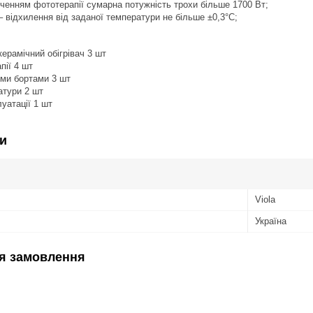
люченням фототерапії сумарна потужність трохи більше 1700 Вт;
від заданої температури не більше ±0,3°С;
ерамічний обігрівач 3 шт
пії 4 шт
ими бортами 3 шт
атури 2 шт
луатації 1 шт
и
Viola
Україна
я замовлення