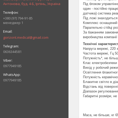
Антонова, буд. 4-Б, Ірпінь, Україна
Під блоком управлінн
один - постійно прац
датчика) система ре
+380 (97) 794-91-85
Під ложі знаходиться
менеджер 1
Комплекс оснащений а
Паралельно стійці ро
За бажанням замовни
gorizont.medical@gmail.com
виробництва компанії
Технічні характерис
Напруга мережі, 220
0636344581
Частота мережі, Гц 5
Потужність*, не більш
Клас електробезпеки
0977949185
Вихід у робочий режим
Освітлення блакитног
Потужність керамічног
0977949185
Блакитне світло в діа
Відстань від поверхн
Діапазон регулювання
Габаритні розміри, не
шири
глиби
висот
Маса, не більше, кг 6