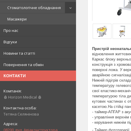
Стоматологічне обладнання
Масажери
Про нас
Відгуки
Пристрій неонатальн
Новини та статті
відновлення життєвих
Каркас блоку верхньо
Повернення та обмін
конструкція з хромов
поверхні ложа. У вер
аварійною сигналізац
КОНТАКТИ
Нижній підігрів склад
температуру гелевого
свої еластико-механі
температурою тіла ди
🩸 Horizon Medical 🩸
кутових частинах є о
касетою.На стійці па
- таймер-АПГАР з аку
Тетяна Селянінова
- управління верхнім 
- керування нижнім пі
08200, вул. Авіаконструктора
- Таймер фототерапії