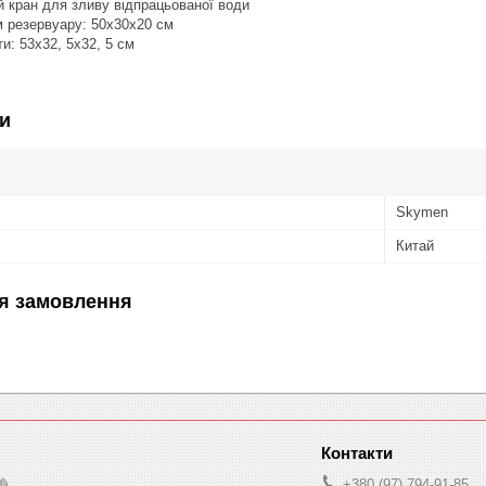
 кран для зливу відпрацьованої води
м резервуару: 50х30х20 см
ти: 53х32, 5х32, 5 см
и
Skymen
Китай
я замовлення
🩸
+380 (97) 794-91-85