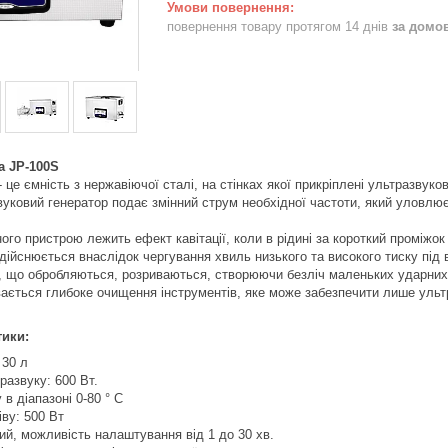
повернення товару протягом 14 днів
за домо
а JP-100S
 це ємність з нержавіючої сталі, на стінках якої прикріплені ультразвуко
уковий генератор подає змінний струм необхідної частоти, який уловлю
ного пристрою лежить ефект кавітації, коли в рідині за короткий проміж
здійснюється внаслідок чергування хвиль низького та високого тиску під
, що обробляються, розриваються, створюючи безліч маленьких ударних
ається глибоке очищення інструментів, яке може забезпечити лише ульт
тики:
 30 л
развуку: 600 Вт.
у в діапазоні 0-80 ° С
іву: 500 Вт
й, можливість налаштування від 1 до 30 хв.