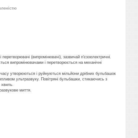
вленістю
ві перетворювачі (випромінювачі), зазвичай п'єзоелектричні.
ється випромінювачами і перетворюється на механічні
ок часу утворюються і руйнуються мільйони дрібних бульбашок
 впливом ультразвуку. Повітряні бульбашки, стикаючись з
 хвиль.
развукове миття.