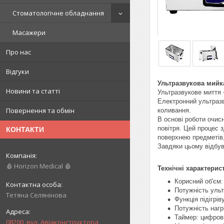
Стоматологічне обладнання
Масажери
Про нас
Відгуки
Ультразвукова мийк
Новини та статті
Ультразвукове миття -
Електронний ультразв
Повернення та обмін
коливання.
В основі роботи очис
повітря. Цей процес 
КОНТАКТИ
поверхнею предметів
Завдяки цьому відбув
🩸 Horizon Medical 🩸
Технічні характерис
Корисний об'єм:
Потужність ульт
Тетяна Селянінова
Функція підігрів
Потужність нагр
Таймер: цифрови
08200, вул. Авіаконструктора