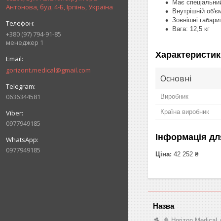
Має спеціальний
Антонова, буд. 4-Б, Ірпінь, Україна
Внутрішній об'є
Зовнішні габари
Вага: 12,5 кг
+380 (97) 794-91-85
менеджер 1
Характеристик
gorizont.medical@gmail.com
Основні
0636344581
Виробник
Країна виробник
0977949185
Інформація дл
0977949185
Ціна:
42 252 ₴
🩸 Horizon Medical 