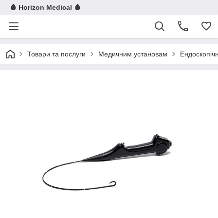
🩸 Horizon Medical 🩸
Товари та послуги
Медичним установам
Ендоскопіч