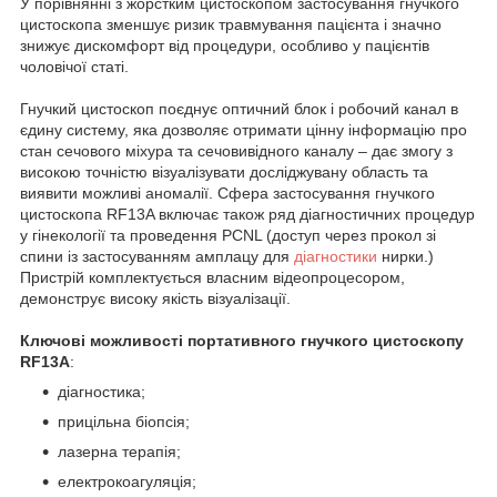
У порівнянні з жорстким цистоскопом застосування гнучкого
цистоскопа зменшує ризик травмування пацієнта і значно
знижує дискомфорт від процедури, особливо у пацієнтів
чоловічої статі.
Гнучкий цистоскоп поєднує оптичний блок і робочий канал в
єдину систему, яка дозволяє отримати цінну інформацію про
стан сечового міхура та сечовивідного каналу – дає змогу з
високою точністю візуалізувати досліджувану область та
виявити можливі аномалії. Сфера застосування гнучкого
цистоскопа RF13A включає також ряд діагностичних процедур
у гінекології та проведення PCNL (доступ через прокол зі
спини із застосуванням амплацу для
діагностики
нирки.)
Пристрій комплектується власним відеопроцесором,
демонструє високу якість візуалізації.
Ключові можливості портативного гнучкого цистоскопу
RF13A
:
діагностика;
прицільна біопсія;
лазерна терапія;
електрокоагуляція;