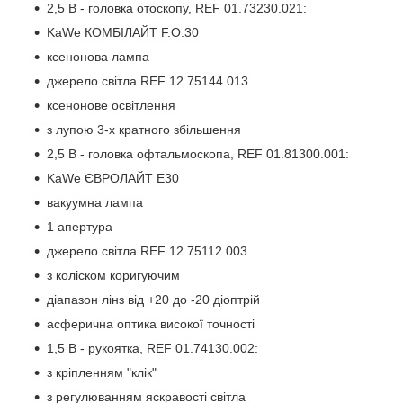
2,5 В - головка отоскопу, REF 01.73230.021:
KaWe КОМБІЛАЙТ F.O.30
ксенонова лампа
джерело світла REF 12.75144.013
ксенонове освітлення
з лупою 3-х кратного збільшення
2,5 В - головка офтальмоскопа, REF 01.81300.001:
KaWe ЄВРОЛАЙТ E30
вакуумна лампа
1 апертура
джерело світла REF 12.75112.003
з коліском коригуючим
діапазон лінз від +20 до -20 діоптрій
асферична оптика високої точності
1,5 В - рукоятка, REF 01.74130.002:
з кріпленням "клік"
з регулюванням яскравості світла