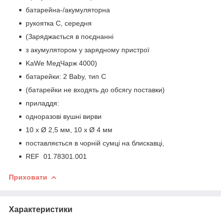
батарейна-/акумуляторна
рукоятка C, середня
(Заряджається в поєднанні
з акумулятором у зарядному пристрої
KaWe МедЧарж 4000)
батарейки: 2 Baby, тип C
(батарейки не входять до обсягу поставки)
приладдя:
одноразові вушні вирви
10 x Ø 2,5 мм, 10 x Ø 4 мм
поставляється в чорній сумці на блискавці,
REF 01.78301.001
Приховати
Характеристики