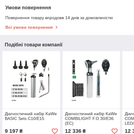
Умови повернення
Повернення товару впродовж 14 днів за домовленістю
Всі умови повернення
Подібні товари компанії
Діагностичний набір KaWe
Діагностичний набір KaWe
Діаг
BASIC Sets C10/E15
COMBILIGHT F.O.30/E36
COM
(EС)
LED/
9 197
12 336
12 
₴
₴