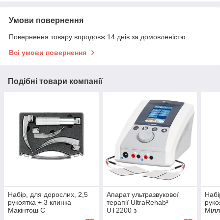
Умови повернення
Повернення товару впродовж 14 днів за домовленістю
Всі умови повернення
Подібні товари компанії
Набір, для дорослих, 2,5
Апарат ультразвукової
Набі
рукоятка + 3 клинка
терапії UltraRehab²
руко
Макінтош C
UT2200 з
Mілл
випромінювачами 5 см2 і