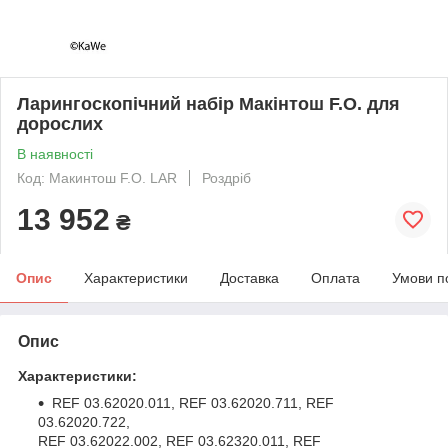
Ларингоскопічний набір Макінтош F.O. для
дорослих
В наявності
Код: Макинтош F.O. LAR
Роздріб
13 952
₴
Опис
Характеристики
Доставка
Оплата
Умови п
Опис
Характеристики:
REF 03.62020.011, REF 03.62020.711, REF
03.62020.722,
REF 03.62022.002, REF 03.62320.011, REF