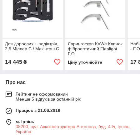
Для дорослих + педіатрія,
Ларингоскоп KaWe Клинок
Набі
2,5 Міллер C / Макінтош C
фіброоптичний Flaplight
- F.
F.O.
14 445
17 
₴
Ціну уточнюйте
Про нас
Рейтинг не сформований
Менше 5 відгуків за останній рік
Працює з 21.06.2018
м. Ірпінь
08200, вул. Авіаконструктора Антонова, буд. 4-Б, Ірпінь,
Україна