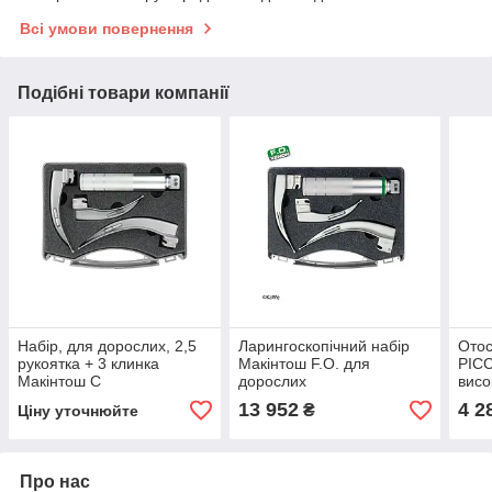
Всі умови повернення
Подібні товари компанії
Набір, для дорослих, 2,5
Ларингоскопічний набір
Ото
рукоятка + 3 клинка
Макінтош F.O. для
PIC
Макінтош C
дорослих
висо
13 952
4 2
₴
Ціну уточнюйте
Про нас