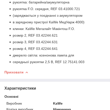
рукоятка: батарейна/акумуляторна
рукоятка F.O. середня, REF 03.41000.721
(заряджається у поєднанні з акумулятором
в зарядному пристрої KaWe МедЧарж 4000)
клинки: KaWe Мегалайт Макінтош F.O.
розмір 2, REF 03.42244.621
розмір 3, REF 03.42244.631
розмір 4, REF 03.42244.641
джерело світла: ксенонова лампа для
середньої рукоятки 2,5 В, REF 12.75141.003
Приховати
Характеристики
Основні
Виробник
KaWe
Країна виробник
Німеччина