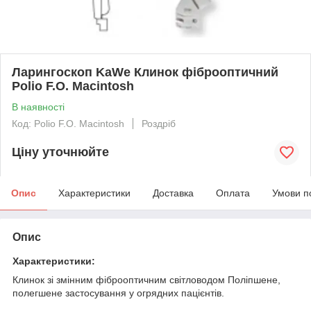
Ларингоскоп KaWe Клинок фіброоптичний
Polio F.O. Macintosh
В наявності
Код: Polio F.O. Macintosh
Роздріб
Ціну уточнюйте
Опис
Характеристики
Доставка
Оплата
Умови п
Опис
Характеристики:
Клинок зі змінним фіброоптичним світловодом Поліпшене,
полегшене застосування у огрядних пацієнтів.