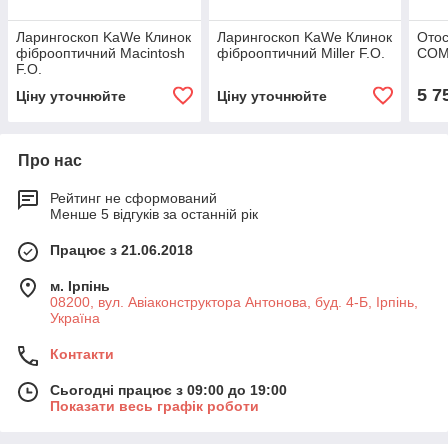
Ларингоскоп KaWe Клинок
Ларингоскоп KaWe Клинок
Ото
фіброоптичний Macintosh
фіброоптичний Miller F.O.
COM
F.O.
5 7
Ціну уточнюйте
Ціну уточнюйте
Про нас
Рейтинг не сформований
Менше 5 відгуків за останній рік
Працює з 21.06.2018
м. Ірпінь
08200, вул. Авіаконструктора Антонова, буд. 4-Б, Ірпінь,
Україна
Контакти
Сьогодні працює з 09:00 до 19:00
Показати весь графік роботи