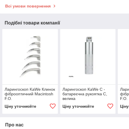
Всі умови повернення
Подібні товари компанії
Ларингоскоп KaWe Клинок
Ларингоскоп KaWe C -
Лари
фіброоптичний Macintosh
батареєчна рукоятка C,
фібр
F.O.
велика
F.O.
Ціну уточнюйте
Ціну уточнюйте
Цін
Про нас