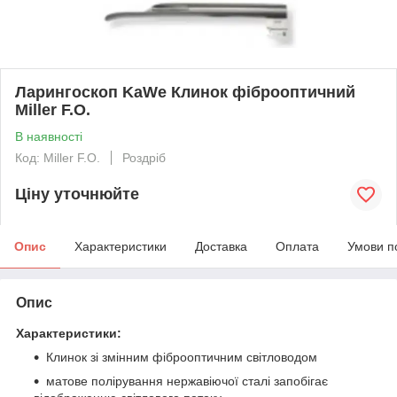
Ларингоскоп KaWe Клинок фіброоптичний
Miller F.O.
В наявності
Код: Miller F.O.
Роздріб
Ціну уточнюйте
Опис
Характеристики
Доставка
Оплата
Умови п
Опис
Характеристики:
Клинок зі змінним фіброоптичним світловодом
матове полірування нержавіючої сталі запобігає