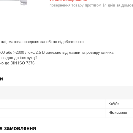
повернення товару протягом 14 днів
за домо
талі, матова поверхня запобігає відображенню
500 або >2000 люкс/2,5 В залежно від лампи та розміру клинка
повідно до інструкції
дно до DIN ISO 7376
и
KaWe
Німеччина
я замовлення