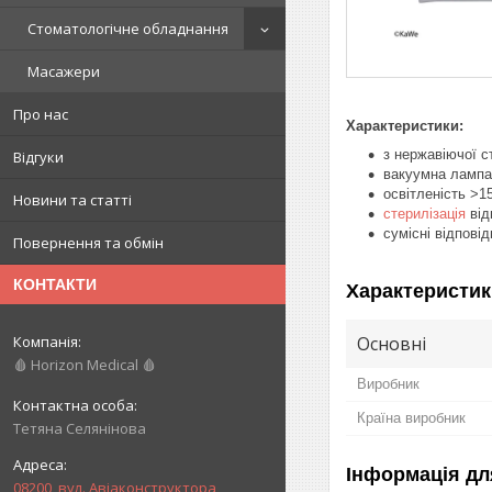
Стоматологічне обладнання
Масажери
Про нас
Характеристики:
з нержавіючої с
Відгуки
вакуумна лампа
освітленість >1
Новини та статті
стерилізація
від
сумісні відпові
Повернення та обмін
КОНТАКТИ
Характеристик
Основні
🩸 Horizon Medical 🩸
Виробник
Країна виробник
Тетяна Селянінова
Інформація дл
08200, вул. Авіаконструктора