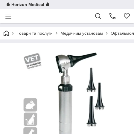
🩸 Horizon Medical 🩸
Товари та послуги
Медичним установам
Офтальмол