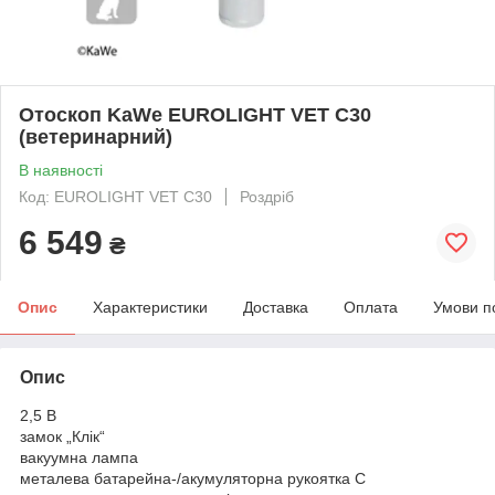
Отоскоп KaWe EUROLIGHT VET C30
(ветеринарний)
В наявності
Код: EUROLIGHT VET C30
Роздріб
6 549
₴
Опис
Характеристики
Доставка
Оплата
Умови п
Опис
2,5 B
замок „Клік“
вакуумна лампа
металева батарейна-/акумуляторна рукоятка C