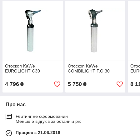
Отоскоп KaWe
Отоскоп KaWe
Ото
EUROLIGHT C30
COMBILIGHT F.O.30
EUR
4 796
5 750
8 1
₴
₴
Про нас
Рейтинг не сформований
Менше 5 відгуків за останній рік
Працює з 21.06.2018