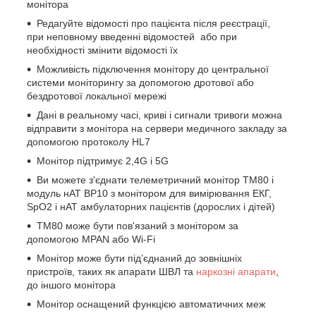
монітора
Редагуйте відомості про пацієнта після реєстрації,
при неповному введенні відомостей або при
необхідності змінити відомості їх
Можливість підключення монітору до центральної
системи моніторингу за допомогою дротової або
бездротової локальної мережі
Дані в реальному часі, криві і сигнали тривоги можна
відправити з монітора на сервери медичного закладу за
допомогою протоколу HL7
Монітор підтримує 2,4G і 5G
Ви можете з'єднати телеметричний монітор TM80 і
модуль нАТ BP10 з монітором для вимірювання ЕКГ,
SpO2 і нАТ амбулаторних пацієнтів (дорослих і дітей)
TM80 може бути пов'язаний з монітором за
допомогою MPAN або Wi-Fi
Монітор може бути під’єднаний до зовнішніх
пристроїв, таких як апарати ШВЛ та
наркозні апарати
,
до іншого монітора
Монітор оснащений функцією автоматичних меж