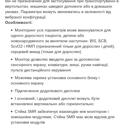
Він не призначений для застосування при транспортуванні в
вертольотах, машинах швидкої допомоги або в домашніх
умовах. Параметри можуть змінюватись в залежності від
вибраної конфігурації.
Особливості:
Моніторинг усіх параметрів може виконуватися для
одного дорослого пацієнта, дитини або
новонародженого за винятком наступних: BIS, БСВ,
ScvO2 і НМП (призначений тільки для дорослих і дітей),
серцевий викид (тільки для дорослих)
Монітор дозволяє вводити дані за допомогою
сенсорного екрану, клавіатури, миші, ручки навігації,
пульта дистанційного керування
Можлива окрема установка основного блоку і
основного екрану
Підключення додаткового дисплею
І основний, і додатковий дисплеї можуть бути
встановлені вертикально або горизонтально
Стійка SMR забезпечує взаємодію між монітором і
зовнішніми модулями. Стійка SMR має вісім відсіків для
установки модулів