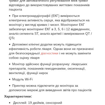
тривог для автоматичного регулювання меж тривог
відповідно до використовуваних життєвих показників
пацієнта
При електрокардіографії (ЕКГ) вимірюється
електрична активність серця, яка відображається на
моніторі у вигляді кривих і чисел. Моніторинг ЕКГ
забезпечує моніторинг ЕКГ в 3, 5, 6 і 12 відведеннях,
аналіз сегмента ST, аналіз аритмії і вимірювання QT /
QTc
Допоміжні клінічні додатки можуть підвищити
ефективність роботи лікаря. Однак вони не призначені
для безпосередньої
діагностики
і не можуть замінити
собою оцінку лікаря
Монітор здійснює функції розрахунку: лікарських
препаратів, показників гемодинаміки, оксигенації,
вентиляції, функції нирок
Модуль Wi-Fi
Принтер можна підключити до монітора за
допомогою мережі для виведення звітів про пацієнтів
Характеристики:
Дисплей: 19 дюймів, сенсорний