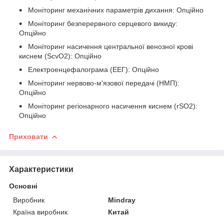
Моніторинг механічних параметрів дихання: Опційно
Моніторинг безперервного серцевого викиду:
Опційно
Моніторинг насичення центральної венозної крові
киснем (ScvO2): Опційно
Електроенцефалограма (ЕЕГ): Опційно
Моніторинг нервово-м'язової передачі (НМП):
Опційно
Моніторинг регіонарного насичення киснем (rSO2):
Опційно
Приховати
Характеристики
Основні
Виробник
Mindray
Країна виробник
Китай