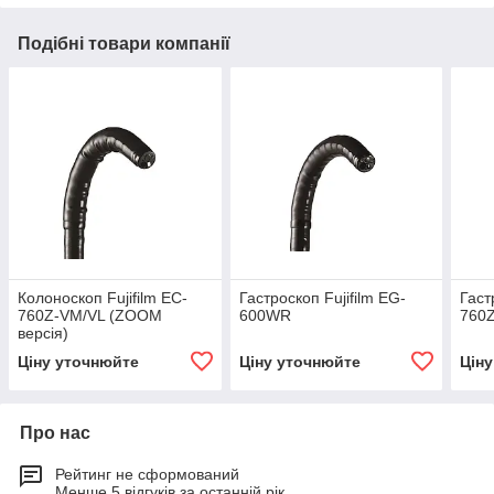
Подібні товари компанії
Колоноскоп Fujifilm EC-
Гастроскоп Fujifilm EG-
Гаст
760Z-VM/VL (ZOOM
600WR
760Z
версія)
Ціну уточнюйте
Ціну уточнюйте
Цін
Про нас
Рейтинг не сформований
Менше 5 відгуків за останній рік