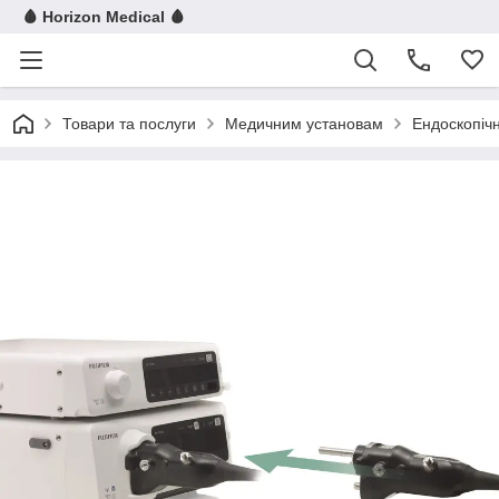
🩸 Horizon Medical 🩸
Товари та послуги
Медичним установам
Ендоскопіч