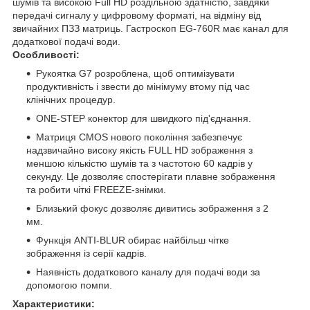
шумів та високою Full HD роздільною здатністю, завдяки
передачі сигналу у цифровому форматі, на відміну від
звичайних ПЗЗ матриць. Гастроскоп EG-760R має канал для
додаткової подачі води.
Особливості:
Рукоятка G7 розроблена, щоб оптимізувати
продуктивність і звести до мінімуму втому під час
клінічних процедур.
ONE-STEP конектор для швидкого під'єднання.
Матриця CMOS нового покоління забезпечує
надзвичайно високу якість FULL HD зображення з
меншою кількістю шумів та з частотою 60 кадрів у
секунду. Це дозволяє спостерігати плавне зображення
та робити чіткі FREEZE-знімки.
Близький фокус дозволяє дивитись зображення з 2
мм.
Функція ANTI-BLUR обирає найбільш чітке
зображення із серії кадрів.
Наявність додаткового каналу для подачі води за
допомогою помпи.
Характеристики: