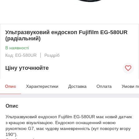
Ультразвуковий ендоскоп Fujifilm EG-580UR
(радіальний)
В наявності
Код: EG-580UR
Роздріб
Ціну уточнюйте
Опис
Характеристики
Доставка
Оплата
Умови п
Опис
Ультразвуковий ендоскоп Fujifilm EG-580UR має новий датчик
з кращою візуалізацією. Ендоскоп оснащенний новою
рукояткою G7, має чудову маневренність (кут повороту вгору
190°).