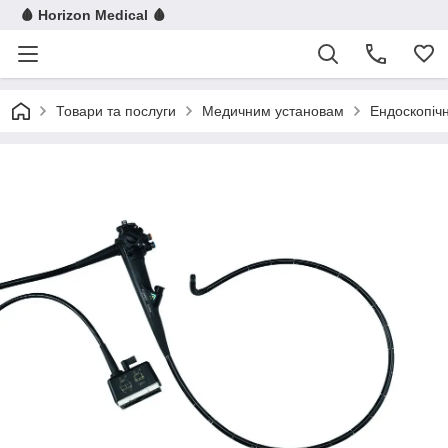
🩸 Horizon Medical 🩸
Товари та послуги
Медичним установам
Ендоскопіч