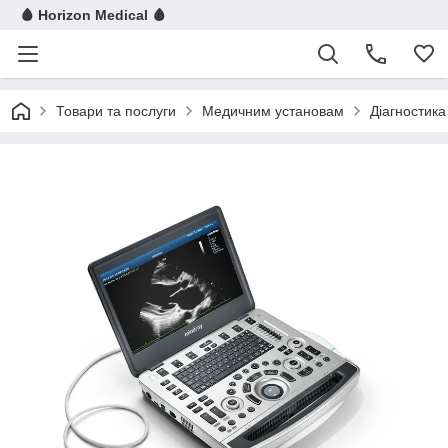
🩸 Horizon Medical 🩸
Товари та послуги
Медичним установам
Діагностика