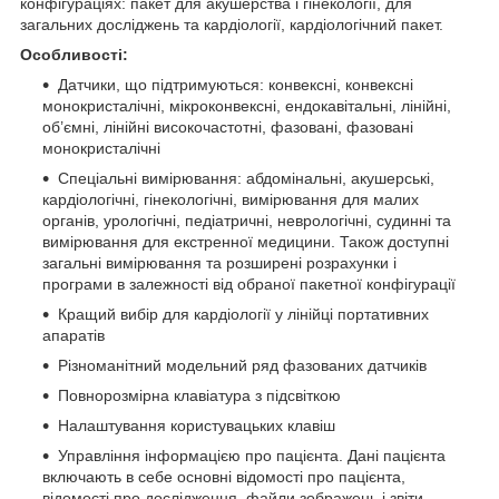
конфігураціях: пакет для акушерства і гінекології, для
загальних досліджень та кардіології, кардіологічний пакет.
Особливості:
Датчики, що підтримуються: конвексні, конвексні
монокристалічні, мікроконвексні, ендокавітальні, лінійні,
об’ємні, лінійні високочастотні, фазовані, фазовані
монокристалічні
Спеціальні вимірювання: абдомінальні, акушерські,
кардіологічні, гінекологічні, вимірювання для малих
органів, урологічні, педіатричні, неврологічні, судинні та
вимірювання для екстренної медицини. Також доступні
загальні вимірювання та розширені розрахунки і
програми в залежності від обраної пакетної конфігурації
Кращий вибір для кардіології у лінійці портативних
апаратів
Різноманітний модельний ряд фазованих датчиків
Повнорозмірна клавіатура з підсвіткою
Налаштування користувацьких клавіш
Управління інформацією про пацієнта. Дані пацієнта
включають в себе основні відомості про пацієнта,
відомості про дослідження, файли зображень і звіти