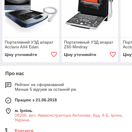
Портативний УЗД апарат
Портативный УЗД апарат
Порт
Acclarix AX4 Edan
Z60 Mindray
Accl
Ціну уточнюйте
Ціну уточнюйте
Цін
Про нас
Рейтинг не сформований
Менше 5 відгуків за останній рік
Працює з 21.06.2018
м. Ірпінь
08200, вул. Авіаконструктора Антонова, буд. 4-Б, Ірпінь,
Україна
Контакти