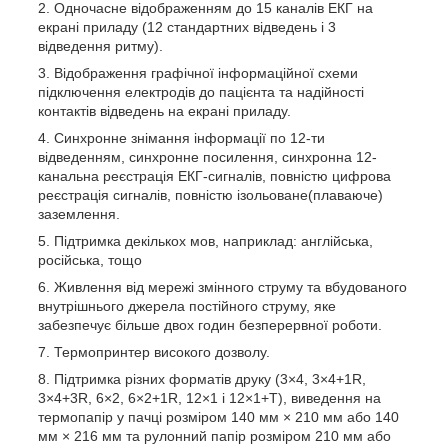
Одночасне відображенням до 15 каналів ЕКГ на
екрані приладу (12 стандартних відведень і 3
відведення ритму).
Відображення графічної інформаційної схеми
підключення електродів до пацієнта та надійності
контактів відведень на екрані приладу.
Синхронне знімання інформації по 12-ти
відведенням, синхронне посилення, синхронна 12-
канальна реєстрація ЕКГ-сигналів, повністю цифрова
реєстрація сигналів, повністю ізольоване(плаваюче)
заземлення.
Підтримка декількох мов, наприклад: англійська,
російська, тощо
Живлення від мережі змінного струму та вбудованого
внутрішнього джерела постійного струму, яке
забезпечує більше двох годин безперервної роботи.
Термопринтер високого дозволу.
Підтримка різних форматів друку (3×4, 3×4+1R,
3×4+3R, 6×2, 6×2+1R, 12×1 і 12×1+T), виведення на
термопапір у пачці розміром 140 мм × 210 мм або 140
мм × 216 мм та рулонний папір розміром 210 мм або