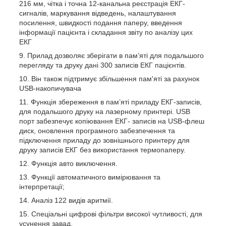
216 мм, чітка і точна 12-канальна реєстрація ЕКГ-
сигналів, маркування відведень, налаштування
посилення, швидкості подання паперу, введення
інформації пацієнта і складання звіту по аналізу цих
ЕКГ
Прилад дозволяє зберігати в пам’яті для подальшого
перегляду та друку дані 300 записів ЕКГ пацієнтів.
Він також підтримує збільшення пам'яті за рахунок
USB-накопичувача
Функція збереження в пам’яті приладу ЕКГ-записів,
для подальшого друку на лазерному принтері. USB
порт забезпечує копіювання ЕКГ- записів на USB-флеш
диск, оновлення програмного забезпечення та
підключення приладу до зовнішнього принтеру для
друку записів ЕКГ без використання термопаперу.
Функція авто виключення.
Функції автоматичного вимірювання та
інтерпретації;
Аналіз 122 видів аритмії.
Спеціальні цифрові фільтри високої чутливості, для
усунення завад.