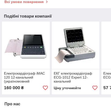
Всі умови повернення
Подібні товари компанії
Електрокардіограф iMAC
ЕКГ електрокардіограф
Елек
120 12-канальний
ECG-1012 Expert 12-
ECG
(україномовний
канальний
інтерфейс)
160 000
57 
₴
Ціну уточнюйте
Про нас