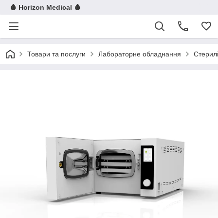
🩸 Horizon Medical 🩸
Товари та послуги
Лабораторне обладнання
Стерилі