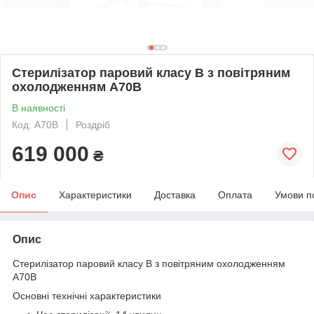
Стерилізатор паровий класу B з повітряним
охолодженням A70B
В наявності
Код: A70B
Роздріб
619 000
₴
Опис
Характеристики
Доставка
Оплата
Умови п
Опис
Стерилізатор паровий класу B з повітряним охолодженням
A70B
Основні технічні характеристики