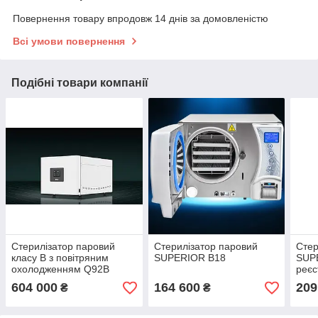
Повернення товару впродовж 14 днів за домовленістю
Всі умови повернення
Подібні товари компанії
Стерилізатор паровий
Стерилізатор паровий
Стер
класу B з повітряним
SUPERIOR B18
SUP
охолодженням Q92B
реєс
сис
604 000
164 600
209
₴
₴
ROS