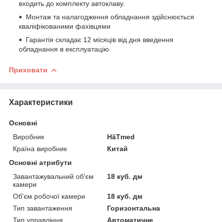
входить до комплекту автоклаву.
Монтаж та налагодження обладнання здійснюється
кваліфікованими фахівцями
Гарантія складає 12 місяців від дня введення
обладнання в експлуатацію.
Приховати
Характеристики
Основні
Виробник
HäTmed
Країна виробник
Китай
Основні атрибути
Завантажувальний об'єм
18 куб. дм
камери
Об'єм робочої камери
18 куб. дм
Тип завантаження
Горизонтальна
Тип управління
Автоматичне