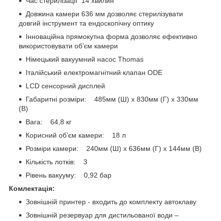
Час стерилізації 14 хвилин
Довжина камери 636 мм дозволяє стерилізувати
довгий інструмент та ендоскопічну оптику
Інноваційна прямокутна форма дозволяє ефективно
використовувати об’єм камери
Німецький вакуумний насос Thomas
Італійський електромагнітний клапан ODE
LCD сенсорний дисплей
Габаритні розміри: 485мм (Ш) x 830мм (Г) x 330мм
(В)
Вага: 64,8 кг
Корисний об’єм камери: 18 л
Розміри камери: 240мм (Ш) x 636мм (Г) x 144мм (В)
Кількість лотків: 3
Рівень вакууму: 0,92 бар
Комлектація:
Зовнішній принтер - входить до комплекту автоклаву
Зовнішній резервуар для дистильованої води –