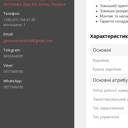
Антонова, буд. 4-Б, Ірпінь, Україна
Зовнішній принт
Зовнішні резерв
Монтаж та нала
+380 (97) 794-91-85
Гарантія склада
менеджер 1
Характеристик
gorizont.medical@gmail.com
Основні
0636344581
Виробник
Країна виробник
0977949185
Основні атриб
0977949185
Об'єм робочої каме
Завантажувальний о
Тип завантаження
Тип управління