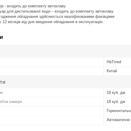
ер - входить до комплекту автоклаву
уар для дистильованої води – входить до комплекту автоклаву.
годження обладнання здійснюється кваліфікованими фахівцями
є 12 місяців від дня введення обладнання в експлуатацію.
и
HäTmed
Китай
ути
ри
18 куб. дм
б'єм камери
18 куб. дм
Горизонтальн
Автоматичне