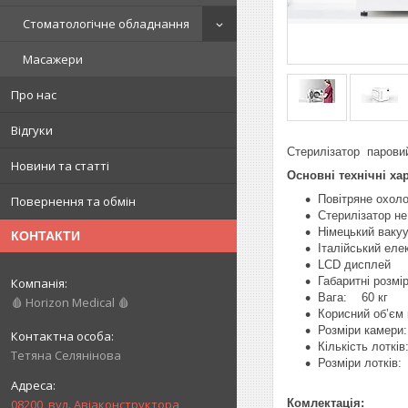
Стоматологічне обладнання
Масажери
Про нас
Відгуки
Стерилізатор парови
Новини та статті
Основні технічні ха
Повітряне охол
Повернення та обмін
Стерилізатор не
Німецький ваку
КОНТАКТИ
Італійський еле
LCD дисплей
Габаритні розмі
Вага: 60 кг
🩸 Horizon Medical 🩸
Корисний об’єм
Розміри камер
Кількість лоткі
Тетяна Селянінова
Розміри лотків:
Комлектація:
08200, вул. Авіаконструктора