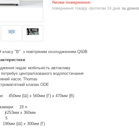
повернення товару протягом 14 днів
за домо
й класу "B" з повітряним охолодженням Q50B
рактеристики
одження надає мобільність автоклаву
 потребує централізованого водопостачання
умний насос Thomas
ктромагнітний клапан ODE
ри: 450мм (Ш) x 560мм (Г) x 470мм (В)
 камери: 18 л
и: ∮253мм x 360мм
в: 5
 190мм (Ш) x 300мм (Г)