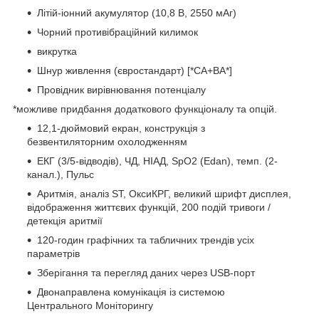
Літій-іонний акумулятор (10,8 В, 2550 мАг)
Чорний противібраційний килимок
викрутка
Шнур живлення (євростандарт) [*CA+BA*]
Провідник вирівнювання потенціалу
*можливе придбання додаткового функціоналу та опцій.
12,1-дюймовий екран, конструкція з
безвентиляторним охолодженням
ЕКГ (3/5-відводів), ЧД, НІАД, SpO2 (Edan), темп. (2-
канал.), Пульс
Аритмія, аналіз ST, ОксиКРГ, великий шрифт дисплея,
відображення життєвих функцій, 200 подій тривоги /
детекція аритмії
120-годин графічних та табличних трендів усіх
параметрів
Зберігання та перегляд даних через USB-порт
Двонаправлена комунікація із системою
Центрального Моніторингу