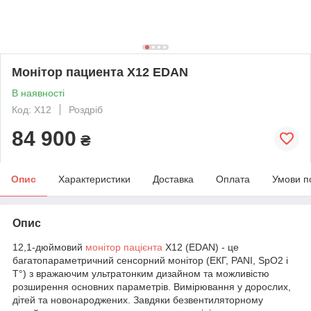
Монітор пациента X12 EDAN
В наявності
Код: X12
Роздріб
84 900
₴
Опис
Характеристики
Доставка
Оплата
Умови п
Опис
12,1-дюймовий
монітор пацієнта
X12 (EDAN) - це
багатопараметричний сенсорний монітор (ЕКГ, PANI, SpO2 і
T°) з вражаючим ультратонким дизайном та можливістю
розширення основних параметрів. Вимірювання у дорослих,
дітей та новонароджених. Завдяки безвентиляторному