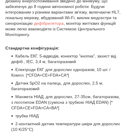
дизайну енергоспоживання зведено до мінімуму, що
забезпечує до 8 години автономної роботи. Будучи
інтегрованим з різними варіантами зв'язку, включаючи HL7,
локальну мережу, вбудований Wi-Fi, виклик медсестри та
синхронізацію
дефібрилятора
, монітор життєвих функцій
може легко взаємодіяти із Системою Центрального
Моніторингу.
Стандартна конфігурація:
Кабель ЕКГ, 5-відводів, конектор "кнопка", захист від
дефіб., IEC, 3,4 м, багаторазовий
Електроди ЕКГ для дорослих одноразові, 10 шт. /
Компл. [*CFDA+CE+FDA+CA*]
Датчик SpO2 на палець, для дорослих, 2,5 м,
багаторазовий
Манжета НІАД, для дорослих, 27-35см, багаторазова,
з логотипом EDAN (сумісна з трубкою НІАД EDAN) [*
CFDA+CE+FDA+CA+BA*]
трубка НІАД
2-контактний датчик температури шкіри для дорослих
(10 K/25°C)