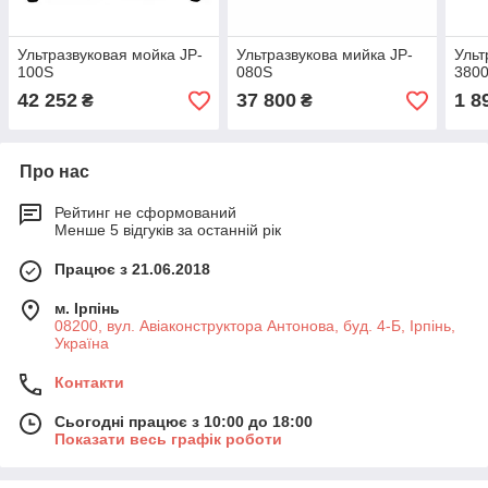
Ультразвуковая мойка JP-
Ультразвукова мийка JP-
Ульт
100S
080S
380
42 252
37 800
1 8
₴
₴
Про нас
Рейтинг не сформований
Менше 5 відгуків за останній рік
Працює з 21.06.2018
м. Ірпінь
08200, вул. Авіаконструктора Антонова, буд. 4-Б, Ірпінь,
Україна
Контакти
Сьогодні працює з 10:00 до 18:00
Показати весь графік роботи