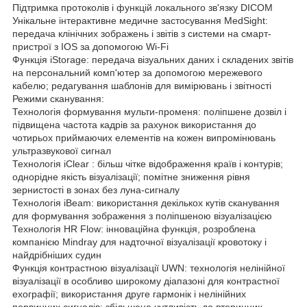
Підтримка протоколів і функцій локального зв'язку DICOM
Унікальне інтерактивне медичне застосування MedSight:
передача клінічних зображень і звітів з системи на смарт-
пристрої з IOS за допомогою Wi-Fi
Функція iStorage: передача візуальних даних і складених звітів
на персональний комп'ютер за допомогою мережевого
кабелю; редагування шаблонів для вимірювань і звітності
Режими сканування:
Технологія формування мульти-променя: поліпшене дозвіл і
підвищена частота кадрів за рахунок використання до
чотирьох приймаючих елементів на кожен випромінювань
ультразвукової сигнал
Технологія iClear : більш чітке відображення країв і контурів;
однорідне якість візуалізації; помітне зниження рівня
зернистості в зонах без луна-сигналу
Технологія iBeam: використання декількох кутів сканування
для формування зображення з поліпшеною візуалізацією
Технологія HR Flow: інноваційна функція, розроблена
компанією Mindray для надточної візуалізації кровотоку і
найдрібніших судин
Функція контрастною візуалізації UWN: технологія нелінійної
візуалізації в особливо широкому діапазоні для контрастної
ехографії; використання друге гармонік і нелінійних
первинних сигналів; збільшена чутливість до вторинних