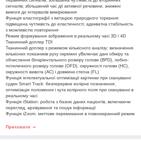
сигналів; збільшений час дії активної речовини; знижені
вимоги до інтервалів вимірювання
Функція еластографії з імітацією природного торкання:
підвищена чутливість до еластичності; адекватна стабільність
з можливістю повторення
Режим формування зображення в реальному часі 3D / 4D
Тканинний доплер TDI
Тканинний доплер з режимом кількісного аналізу: визначення
кількісних показників руху окремих уВключає дані обміру та
обчислення біпаріентального розміру голови (BPD), лобно-
потиличного розміру голови (OFD), окружності голови (HC),
окружності живота (AC) і довжини стегна (FL)
Функція інтелектуальної оптимізації картинки при скануванні
судин Smart Track: безперервне колірне позначення;
оптимізація положення і кута колірного поля при скануванні в
реальному часі
Функція iStation: робота з базою даних пацієнтів, включаючи
перегляд, архівування та пошук інформації
Функція iZoom: миттєве перемикання в повноекранний режим
Приховати