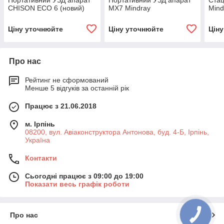
Портативний УЗД апарат
Портативний УЗД апарат
Стац
CHISON ECO 6 (новий)
МХ7 Mindray
Mind
Ціну уточнюйте
Ціну уточнюйте
Цін
Про нас
Рейтинг не сформований
Менше 5 відгуків за останній рік
Працює з 21.06.2018
м. Ірпінь
08200, вул. Авіаконструктора Антонова, буд. 4-Б, Ірпінь,
Україна
Контакти
Сьогодні працює з 09:00 до 19:00
Показати весь графік роботи
Про нас
КНОПКА
ЗВ'ЯЗКУ