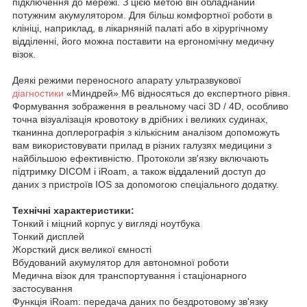
підключення до мережі. З цією метою він обладнаний
потужним акумулятором. Для більш комфортної роботи в
клініці, наприклад, в лікарняній палаті або в хірургічному
відділенні, його можна поставити на ергономічну медичну
візок.
Деякі режими переносного апарату ультразвукової
діагностики
«Миндрей» M6 відносяться до експертного рівня.
Формування зображення в реальному часі 3D / 4D, особливо
точна візуалізація кровотоку в дрібних і великих судинах,
тканинна доплерографія з кількісним аналізом допоможуть
вам використовувати прилад в різних галузях медицини з
найбільшою ефективністю. Протоколи зв'язку включають
підтримку DICOM і iRoam, а також віддалений доступ до
даних з пристроїв IOS за допомогою спеціального додатку.
Технічні характеристики:
Тонкий і міцний корпус у вигляді ноутбука
Тонкий дисплей
Жорсткий диск великої ємності
Вбудований акумулятор для автономної роботи
Медична візок для транспортування і стаціонарного
застосування
Функція iRoam: передача даних по бездротовому зв'язку