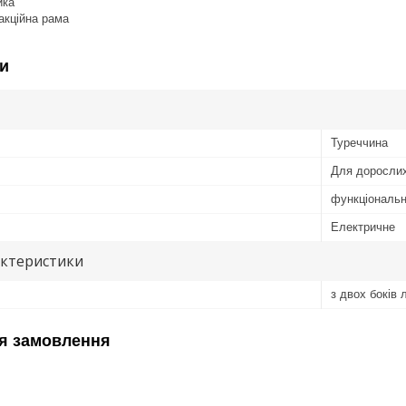
йка
акційна рама
и
Туреччина
Для доросли
функціональн
Електричне
актеристики
з двох боків 
я замовлення