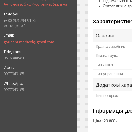
Підіймальна сті
Антонова, буд. 4-Б, Ірпінь, Україна
Ортопедична тр
+380 (97) 794-91-85
Характеристик
менеджер 1
Основні
gorizont.medical@gmail.com
Країна виробник
Вікова група
0636344581
Тип ліжка
0977949185
Тип управління
Додаткові хар
0977949185
Бічні огорожі
Інформація дл
Ціна:
29 800 ₴