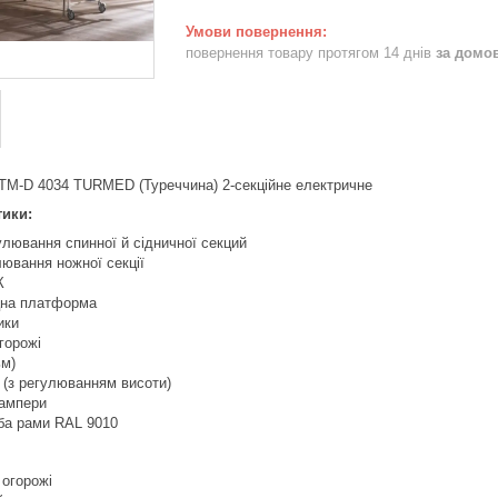
повернення товару протягом 14 днів
за домо
 TM-D 4034 TURMED (Туреччина) 2-секційне електричне
тики:
лювання спинної й сідничної секций
ювання ножної секції
К
цна платформа
ики
горожі
ьм)
а (з регулюванням висоти)
бампери
а рами RAL 9010
 огорожі