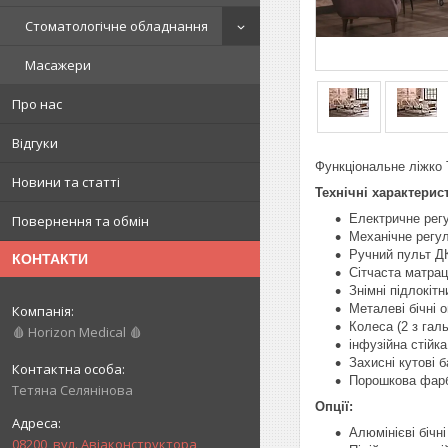
Стоматологічне обладнання
Масажери
Про нас
Відгуки
Функціональне ліжко
Новини та статті
Технічні характерис
Електричне регу
Повернення та обмін
Механічне регул
Ручний пульт Д
КОНТАКТИ
Сітчаста матра
Знімні підлокітн
Металеві бічні о
Колеса (2 з гал
🩸 Horizon Medical 🩸
інфузійна стійк
Захисні кутові 
Порошкова фарб
Тетяна Селянінова
Опції:
Алюмінієві бічні
08200, вул. Авіаконструктора