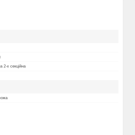
х
а 2-х секційна
ложа