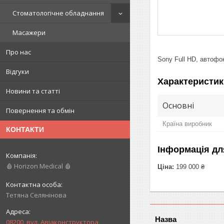
Стоматологічне обладнання
Масажери
Про нас
Sony Full HD, автофо
Відгуки
Характеристик
Новини та статті
Основні
Повернення та обмін
Країна виробник
КОНТАКТИ
Інформація дл
🩸 Horizon Medical 🩸
Ціна:
199 000 ₴
Тетяна Селянінова
08200, вул. Авіаконструктора