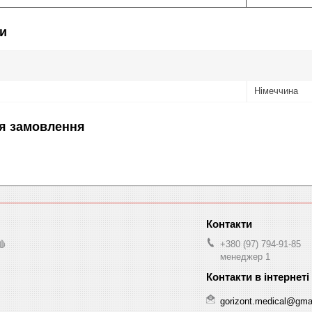
и
Німеччина
я замовлення
🩸
+380 (97) 794-91-85
менеджер 1
gorizont.medical@gma