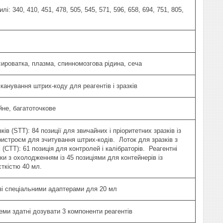
лі: 340, 410, 451, 478, 505, 545, 571, 596, 658, 694, 751, 805,
сироватка, плазма, спинномозгова рідина, сеча
канування штрих-коду для реагентів і зразків
ійне, багатоточкове
ків (STT): 84 позиції для звичайних і пріоритетних зразків із
истроєм для зчитування штрих-кодів. Лоток для зразків з
CTT): 61 позиція для контролей і калібраторів. Реагентні
ки з охолодженням із 45 позиціями для контейнерів із
сткістю 40 мл.
 зі спеціальними адаптерами для 20 мл
еми здатні дозувати 3 компоненти реагентів