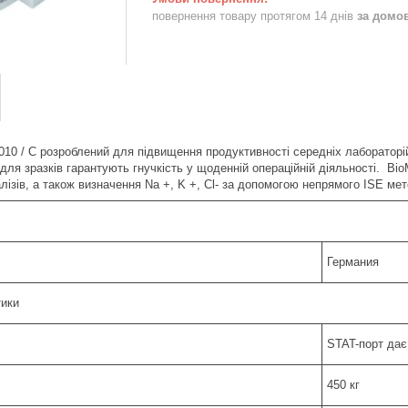
повернення товару протягом 14 днів
за домо
0 / C розроблений для підвищення продуктивності середніх лабораторій.
й для зразків гарантують гнучкість у щоденній операційній діяльності. B
лізів, а також визначення Na +, K +, Cl- за допомогою непрямого ISE мет
Германия
тики
STAT-порт дає
450 кг