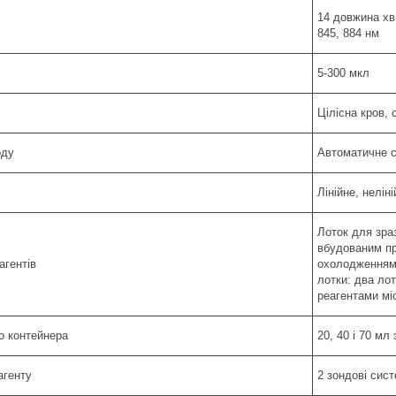
14 довжина хви
845, 884 нм
5-300 мкл
Цілісна кров, 
оду
Автоматичне с
Лінійне, нелін
Лоток для зраз
вбудованим пр
агентів
охолодженням (
лотки: два лот
реагентами мі
го контейнера
20, 40 і 70 мл
агенту
2 зондові сист