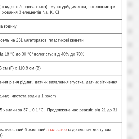
швидкість/кінцева точка) імунотурбідиметрія; потенціометрія:
ірювання 3 елементів Na, K, CI
на годину
усель на 231 багаторазові пластикові кювети
д 18 °C до 30 °C/ вологість: від 40% до 70%
5 см (Г) x 110.8 см (В)
ння рівня рідини, датчик виявлення згустка, датчик зіткнення
одину; чистота води ≤ 1 ps/cm
, 15 хвилин за 37 ± 0.1 °C; Продовжене час реакції: від 21 до 31
матизований біохімічний
аналізатор
із довільним доступом
s)