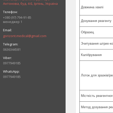
Антонова, буд. 4-Б, Ірпінь, Україна
Довжина хвилі
+380 (97) 794-91-85
Дозування реагенту
менеджер 1
Образец
gorizont.medical@gmail.com
Зчитування штрих-к
0636344581
Калібрування
0977949185
Лоток для зразків/ре
0977949185
Місткість реагентно
Метод дозування ре