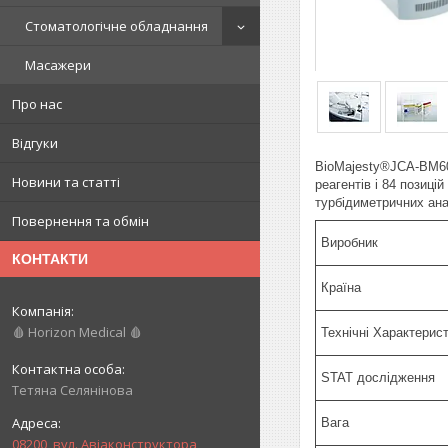
Стоматологічне обладнання
Масажери
Про нас
Відгуки
BioMajesty®JCA-BM601
Новини та статті
реагентів і 84 позиці
турбідиметричних ана
Повернення та обмін
Виробник
КОНТАКТИ
Країна
🩸 Horizon Medical 🩸
Технічні Характерис
STAT дослідження
Тетяна Селянінова
Вага
08200, вул. Авіаконструктора