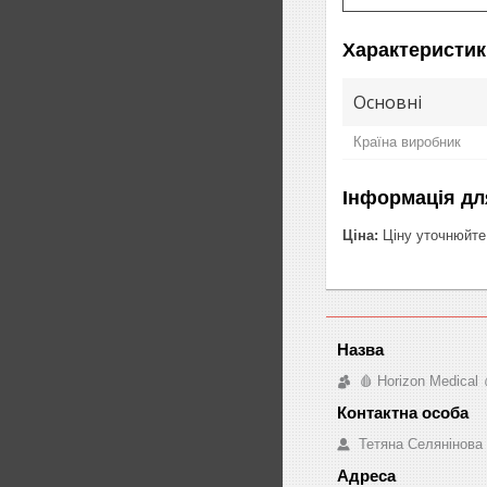
Характеристик
Основні
Країна виробник
Інформація дл
Ціна:
Ціну уточнюйте
🩸 Horizon Medical 
Тетяна Селянінова