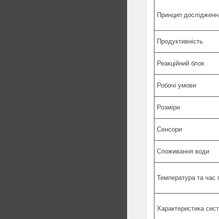
Принцип дослідженн
Продуктивність
Реакційний блок
Робочі умови
Розміри
Сенсори
Споживання води
Температура та час п
Характеристика сис