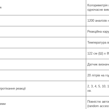
Колориметрія (
я
одночасне вим
1200 аналізів 
Реакційна кар
Температура ві
122 см (Ш) x 8
Датчик визначе
20 літрів на г
2, 3, 4, 5, 10
ротікання реакції
хв.
Повністю авто
теми
(random acces