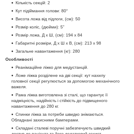
Кількість секцій: 2
Кут підіймання голови: 80°
Висота ложа від підлоги, (см): 50
Розмір коліс, (дюйми): 5"
Розмір ложа, Д х Ш, (см): 194 х 84
Габаритні розміри, Д х Ш х В, (см): 213 х 98
Загальне навантаження (кг): 280
Особливості
Реанімаційне ліжко для медустанцій.
Ложе ліжка розділене на дві секції: кут нахилу
головної секції регулюється за допомогою механічного
важеля.
Рама ліжка виготовлена зі сталі, що гарантує її
надміцність, надійність і стійкість до підвищеного
навантаження до 280 кг.
Спинки ліжка за потреби швидко знімаються.
Обладнані захисними бамперами.
Складані сталеві поручні забезпечують швидкий
доступ до пацієнта та його додатковий захист.