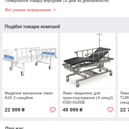
Повернення товару впродовж 14 днів за домовленістю
Всі умови повернення
Подібні товари компанії
Медичне механічне ліжко
Ліжко лікарняне для
Ліжк
A1K 2-секційне
транспортування (4 секції)
TURM
OSD-A105B
секц
22 999
49 999
22 
₴
₴
Про нас