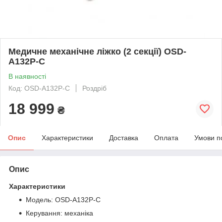
Медичне механічне ліжко (2 секції) OSD-
A132P-C
В наявності
Код: OSD-A132P-C
Роздріб
18 999
₴
Опис
Характеристики
Доставка
Оплата
Умови п
Опис
Характеристики
Модель: OSD-A132P-C
Керування: механіка