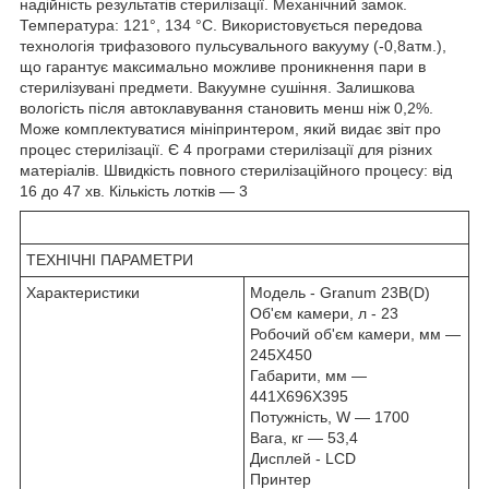
надійність результатів стерилізації. Механічний замок.
Температура: 121°, 134 °C. Використовується передова
технологія трифазового пульсувального вакууму (-0,8атм.),
що гарантує максимально можливе проникнення пари в
стерилізувані предмети. Вакуумне сушіння. Залишкова
вологість після автоклавування становить менш ніж 0,2%.
Може комплектуватися мініпринтером, який видає звіт про
процес стерилізації. Є 4 програми стерилізації для різних
матеріалів. Швидкість повного стерилізаційного процесу: від
16 до 47 хв. Кількість лотків — 3
ТЕХНІЧНІ ПАРАМЕТРИ
Характеристики
Модель - Granum 23B(D)
Об'єм камери, л - 23
Робочий об'єм камери, мм —
245X450
Габарити, мм —
441X696X395
Потужність, W — 1700
Вага, кг — 53,4
Дисплей - LCD
Принтер