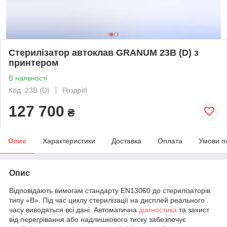
Стерилізатор автоклав GRANUM 23B (D) з
принтером
В наявності
Код: 23B (D)
Роздріб
127 700
₴
Опис
Характеристики
Доставка
Оплата
Умови п
Опис
Відповідають вимогам стандарту EN13060 до стерилізаторів
типу «В». Під час циклу стерилізації на дисплей реального
часу виводяться всі дані. Автоматична
діагностика
та захист
від перегрівання або надлишкового тиску забезпечує