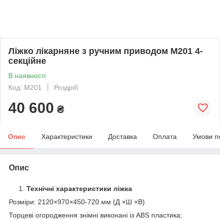
Ліжко лікарняне з ручним приводом M201 4-
секційне
В наявності
Код: M201
Роздріб
40 600
₴
Опис
Характеристики
Доставка
Оплата
Умови п
Опис
Технічні характеристики ліжка
Розміри: 2120×970×450-720 мм (Д ×Ш ×В)
Торцеві огородження знімні виконані із ABS пластика;