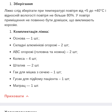
Зберігання
Ліжко слід зберігати при температурі повітря від +5 до +40°С і
відносній вологості повітря не більше 80%. У повітрі
приміщення не повинно бути домішок, що викликають
корозію.
К
омплектація ліжка:
Основа — 1 шт.;
Складні алюмінієві огорожі – 2 шт;
АВС огорожі (головна та ножна) – 2 шт;
Колеса – 4 шт;
Штатив — 2 шт.
Гак для мішка з сечею – 1 шт;
Гусак для підйому пацієнта – 1 шт;
Матрац — 1 шт.
Приховати