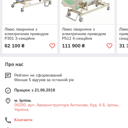
Ліжко лікарняне з
Ліжко лікарняне з
Ліжк
електричним приводом
електричним приводом
прив
Р301 3-секційне
Р512 4-секційне
секц
62 100
111 900
31 
₴
₴
Про нас
Рейтинг не сформований
Менше 5 відгуків за останній рік
Працює з 21.06.2018
м. Ірпінь
08200, вул. Авіаконструктора Антонова, буд. 4-Б, Ірпінь,
Україна
Контакти