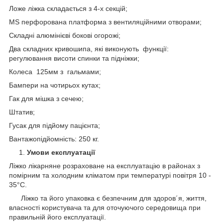
Ложе ліжка складається з 4-х секцій;
MS перфорована платформа з вентиляційними отворами;
Складні алюмінієві бокові огорожі;
Два складних кривошипа, які виконують функції:
регулювання висоти спинки та підніжки;
Колеса 125мм з гальмами;
Бампери на чотирьох кутах;
Гак для мішка з сечею;
Штатив;
Гусак для підйому пацієнта;
Вантажопідйомність: 250 кг.
Умови експлуатації
Ліжко лікарняне розраховане на експлуатацію в районах з
помірним та холодним кліматом при температурі повітря 10 -
35°С.
Ліжко та його упаковка є безпечним для здоров´я, життя,
власності користувача та для оточуючого середовища при
правильній його експлуатації.