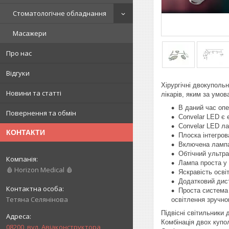
Стоматологічне обладнання
Масажери
Про нас
Відгуки
Хірургічні двокуполь
Новини та статті
лікарів, яким за умо
В даний час опе
Повернення та обмін
Convelar LED є 
Convelar LED л
КОНТАКТИ
Плоска інтегро
Включена лампа
Обтічний ультр
Лампа проста у 
🩸 Horizon Medical 🩸
Яскравість осві
Додатковий дист
Проста система 
Тетяна Селянінова
освітлення зручно
Підвісні світильники 
Комбінація двох купо
08200, вул. Авіаконструктора