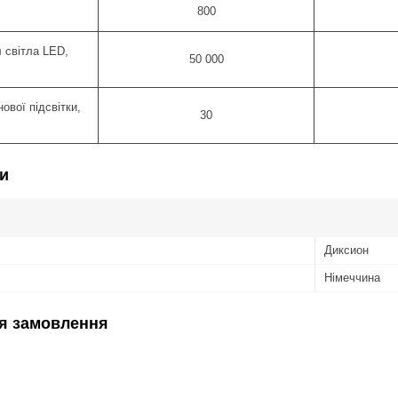
800
 світла LED,
50 000
ової підсвітки,
30
и
Диксион
Німеччина
я замовлення