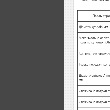
Параметри
Діаметр куполів мм
Максимальна освітле
поля по куполах, кЛ
Колірна температура
Індекс передачі кол
Діаметр світлової п
мм
Споживана потужніст
Споживана потужніст