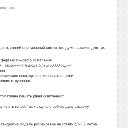
вленістю
ають рівний спрямований світло, що дуже важливо для тих
сфері безтіньового освітлення
 , термін життя діода більш 50000 годин!
ння
, викликане пошкодженням поверхні лампи
пічних втручаннях
томатична пам'ять рівня освітленості.
хливість на 360° всіх з'єднань робить дану систему
 Стандартна модель розрахована на стелю 2,7-3,2 метра.