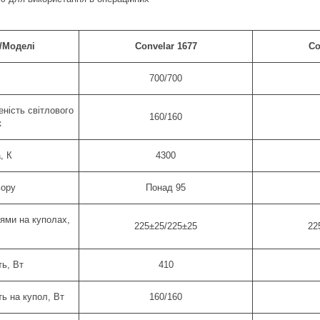
/Моделі
Convelar 1677
Co
700/700
ність світлового
160/160
к
, К
4300
ьору
Понад 95
лями на куполах,
225±25/225±25
22
ь, Вт
410
ь на купол, Вт
160/160