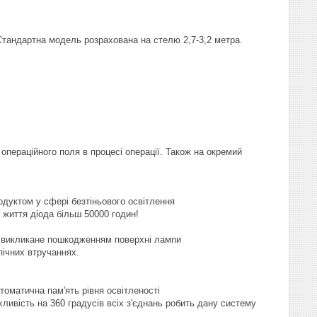
 Стандартна модель розрахована на стелю 2,7-3,2 метра.
пераційного поля в процесі операції. Також на окремий
одуктом у сфері безтіньового освітлення
 життя діода більш 50000 годин!
, викликане пошкодженням поверхні лампи
ічних втручаннях.
.
томатична пам'ять рівня освітленості
хливість на 360 градусів всіх з'єднань робить дану систему