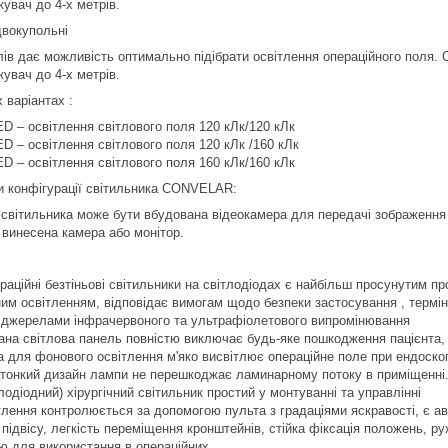
увач до 4-х метрів.
двокупольні
лів дає можливість оптимально підібрати освітлення операційного поля.
увач до 4-х метрів.
 варіантах :
ED – освітлення світлового поля 120 кЛк/120 кЛк
ED – освітлення світлового поля 120 кЛк /160 кЛк
ED – освітлення світлового поля 160 кЛк/160 кЛк
ти конфігурації світильника CONVELAR:
світильника може бути вбудована відеокамера для передачі зображення о
винесена камера або монітор.
раційні безтіньові світильники на світлодіодах є найбільш просунутим пр
им освітленням, відповідає вимогам щодо безпеки застосування , термін
 джерелами інфрачервоного та ультрафіолетового випромінювання
вана світлова панель повністю виключає будь-яке пошкодження пацієнта
для фонового освітлення м'яко висвітлює операційне поле при ендоскоп
атонкий дизайн лампи не перешкоджає ламинарному потоку в приміщенні
лодіодний) хірургічний світильник простий у монтуванні та управлінні
тлення контролюється за допомогою пульта з градаціями яскравості, є ав
підвісу, легкість переміщення кронштейнів, стійка фіксація положень, ру
ю для використання в операційних