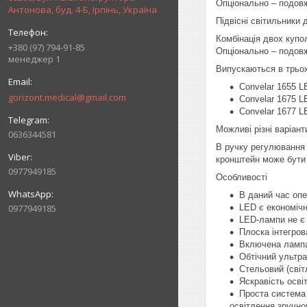
Опціонально – подовж
Антонова, буд. 4-Б, Ірпінь, Україна
Підвісні світильники 
Комбінація двох купо
+380 (97) 794-91-85
Опціонально – подовж
менеджер 1
Випускаються в трьох
Convelar 1655 L
gorizont.medical@gmail.com
Convelar 1675 L
Convelar 1677 L
Можливі різні варіан
0636344581
В ручку регулювання 
кронштейн може бути 
0977949185
Особливості
В даний час опе
0977949185
LED є економічн
LED-лампи не є
Плоска інтегро
Включена лампа 
Обтічний ультр
Стельовий (світ
Яскравість осві
Проста система 
освітлення зручно