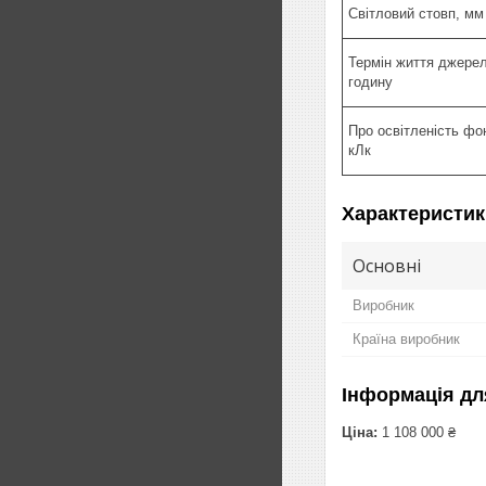
Світловий стовп, мм
Термін життя джерел
годину
Про освітленість фон
кЛк
Характеристик
Основні
Виробник
Країна виробник
Інформація дл
Ціна:
1 108 000 ₴