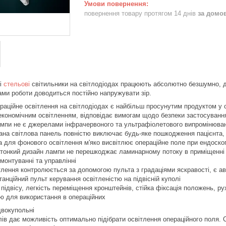
повернення товару протягом 14 днів
за домо
ні
стельові
світильники на світлодіодах працюють абсолютно безшумно, д
вами роботи доводиться постійно напружувати зір.
раційне освітлення на світлодіодах є найбільш просунутим продуктом у 
економічним освітленням, відповідає вимогам щодо безпеки застосування
ампи не є джерелами інфрачервоного та ультрафіолетового випромінюва
вана світлова панель повністю виключає будь-яке пошкодження пацієнта
 для фонового освітлення м'яко висвітлює операційне поле при ендоско
атонкий дизайн лампи не перешкоджає ламинарному потоку в приміщенні
монтуванні та управлінні
тлення контролюється за допомогою пульта з градаціями яскравості, є ав
анційний пульт керування освітленістю на підвісній куполі
підвісу, легкість переміщення кронштейнів, стійка фіксація положень, ру
ю для використання в операційних
двокупольні
лів дає можливість оптимально підібрати освітлення операційного поля.