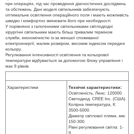
при операціях, під час проведення діагностичних досліджень
та обстежень. Дані моделі світильників забезпечують
оптимальне освітлення операційного поля і мають можливість
швидко і комфортно змінювати його при необхідності.
У порівнянні з галогенними світильниками світлодіодні
хірургічні світильники мають більш тривалим терміном
служби, економічністю із-за меншої споживаної
електроенергії, малим розміром, високим індексом передачі
кольору.
Регулювання інтенсивності освітлення та кольорової
температури відбувається за допомогою блоку управління і
має 9 рівнів.
Характеристики
Технічні характеристики:
Освітленість, Люкс: 120000.
Светодиод: CREE Inc. (США).
Колірна температура, К:
3500-5000.
Діаметр світлової плями, мм:
150-300.
Рівні регулювання світла: 1-
9.