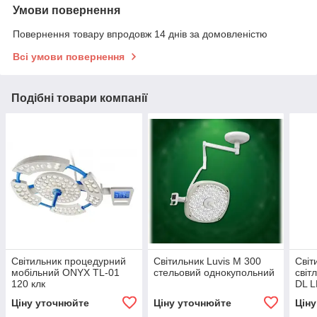
Умови повернення
Повернення товару впродовж 14 днів за домовленістю
Всі умови повернення
Подібні товари компанії
Світильник процедурний
Світильник Luvis M 300
Світ
мобільний ONYX TL-01
стельовий однокупольний
світ
120 клк
DL L
Ціну уточнюйте
Ціну уточнюйте
Цін