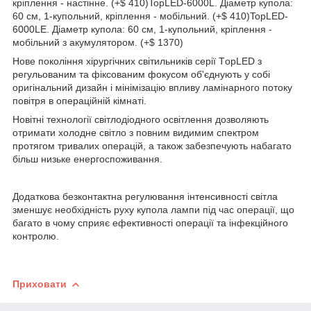
кріплення - настінне. (+$ 410)TopLED-6000L. Діаметр купола:
60 см, 1-купольний, кріплення - мобільний. (+$ 410)TopLED-
6000LE. Діаметр купола: 60 см, 1-купольний, кріплення -
мобільний з акумулятором. (+$ 1370)
Нове покоління хірургічних світильників серії TорLED з
регульованим та фіксованим фокусом об'єднують у собі
оригінальний дизайн і мінімізацію впливу ламінарного потоку
повітря в операційній кімнаті.
Новітні технології світлодіодного освітлення дозволяють
отримати холодне світло з повним видимим спектром
протягом тривалих операцій, а також забезпечують набагато
більш низьке енергоспоживання.
Додаткова безконтактна регулювання інтенсивності світла
зменшує необхідність руху купола лампи під час операції, що
багато в чому сприяє ефективності операції та інфекційного
контролю.
Приховати