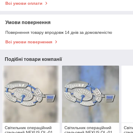
Всі умови оплати
Умови повернення
Повернення товару впродовж 14 днів за домовленістю
Всі умови повернення
Подібні товари компанії
Світильник операційний
Світильник операційний
Світ
стельовий NEXUS OL-01
стельовий NEXUS OL-01
сте