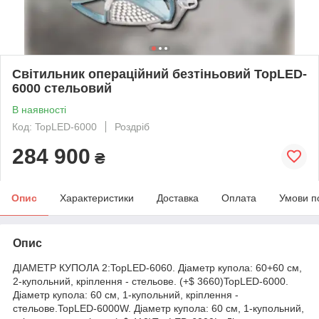
Світильник операційний безтіньовий TopLED-
6000 стельовий
В наявності
Код: TopLED-6000
Роздріб
284 900
₴
Опис
Характеристики
Доставка
Оплата
Умови п
Опис
ДІАМЕТР КУПОЛА 2:TopLED-6060. Діаметр купола: 60+60 см,
2-купольний, кріплення - стельове. (+$ 3660)TopLED-6000.
Діаметр купола: 60 см, 1-купольний, кріплення -
стельове.TopLED-6000W. Діаметр купола: 60 см, 1-купольний,