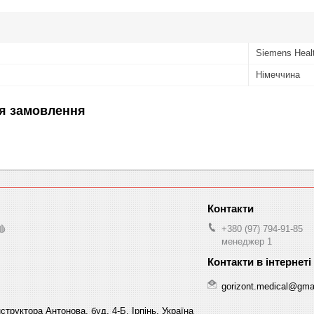
Siemens Healt
Німеччина
я замовлення
🩸
+380 (97) 794-91-85
менеджер 1
gorizont.medical@gma
структора Антонова, буд. 4-Б, Ірпінь, Україна