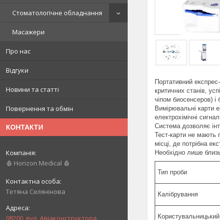
Стоматологічне обладнання
Масажери
Про нас
Відгуки
Портативний експрес-
Новини та статті
критичних станів, ус
чіпом биосенсеров) і 
Повернення та обмін
Вимірювальні карти e
електрохімічні сигна
Система дозволяє інт
КОНТАКТИ
Тест-карти не мають 
місці, де потрібна е
Необхідно лише близь
🩸 Horizon Medical 🩸
Тип проби
Тетяна Селянінова
Калібрування
Користувальницький
08200, вул. Авіаконструктора