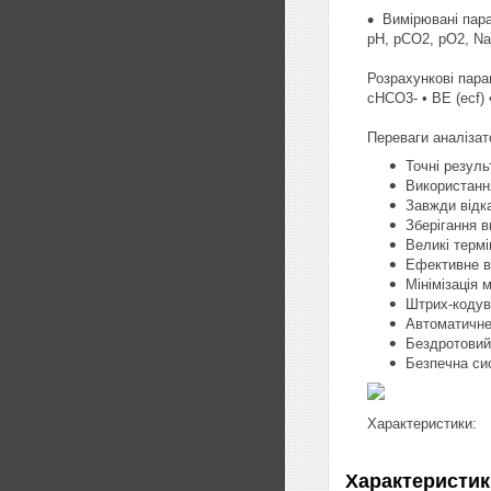
Вимірювані пар
pH, pCO2, pO2, Na+
Розрахункові пара
cHCO3- • BE (ecf) 
Переваги аналізат
Точні резуль
Використанн
Завжди відка
Зберігання в
Великі терм
Ефективне в
Мінімізація 
Штрих-кодува
Автоматичне 
Бездротовий 
Безпечна си
Характеристики:
Характеристик