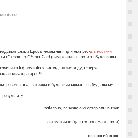
вленістю
канадської фірми Epocal незамінний для експрес-
діагностики
льної технології SmartCard (вимірювальні карти з вбудованим
розчини та інформацію у вигляді штрих-коду, генерує
мою аналізатора epoc®.
ся разом з аналізатором в будь-який момент і в будь-якому
я результату.
капілярна, венозна або артеріальна кров
автоматична (для кожної смарт-карти)
сенсорний екран