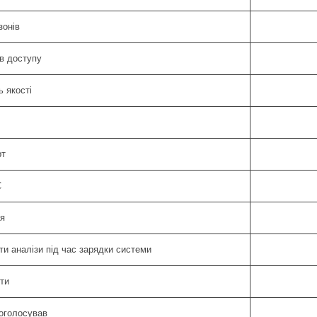
зонів
в доступу
 якості
рт
С
я
и аналізи під час зарядки системи
ти
роголосував