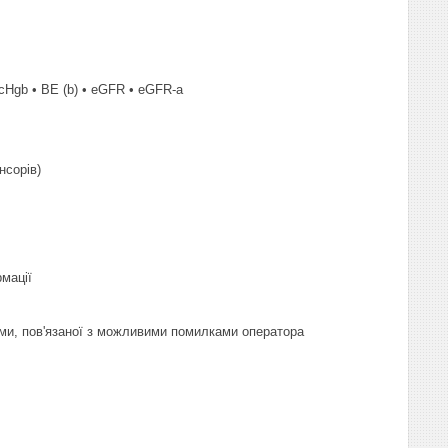
• cHgb • BE (b) • eGFR • eGFR-a
нсорів)
рмації
еми, пов'язаної з можливими помилками оператора