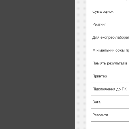
Сума оцінок
Рейтинг
Для експрес-лаборат
Мінімальний об'єм пр
Пам'ять результатів
Принтер
Підключення до ПК
Вага
Реагенти