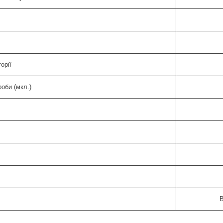
орії
оби (мкл.)
В