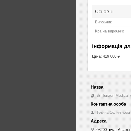
Основні
Виробник
Країна виробник
Інформація дл
Ціна:
419 000 ₴
🩸 Horizon Medical 
Тетяна Селянінова
08200, вул. Авіакон