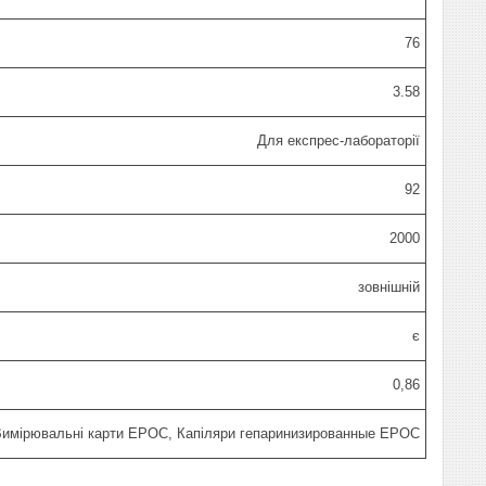
76
3.58
Для експрес-лабораторії
92
2000
зовнішній
є
0,86
имірювальні карти EPOC, Капіляри гепаринизированные EPOC