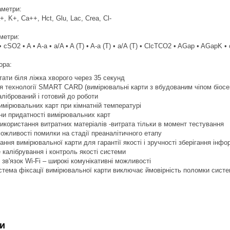
аметри:
, K+, Ca++, Hct, Glu, Lac, Crea, Cl-
метри:
• cSO2 • A • A-a • a/A • A (T) • A-a (T) • a/A (T) • ClcTCO2 • AGap • AGapK 
ора:
тати біля ліжка хворого через 35 секунд
я технології SMART CARD (вимірювальні карти з вбудованим чіпом біосе
лібрований і готовий до роботи
имірювальних карт при кімнатній температурі
іни придатності вимірювальних карт
икористання витратних матеріалів -витрата тільки в момент тестування
можливості помилки на стадії преаналітичного етапу
ння вимірювальної карти для гарантії якості і зручності зберігання інфо
калібрування і контроль якості системи
зв'язок Wi-Fi – широкі комунікативні можливості
стема фіксації вимірювальної карти виключає ймовірність поломки сист
и