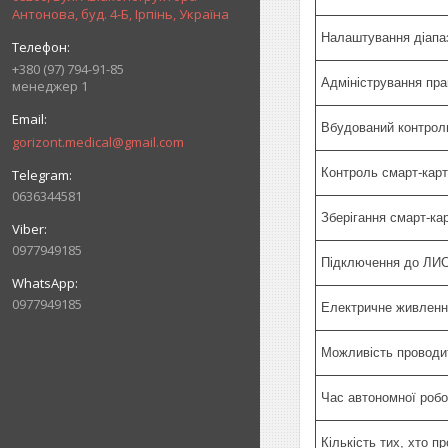
Антонова, буд. 4-Б, Ірпінь, Україна
Налаштування діапа
+380 (97) 794-91-85
Адміністрування пра
менеджер 1
Вбудований контроль
gorizont.medical@gmail.com
Контроль смарт-карт
0636344581
Зберігання смарт-ка
0977949185
Підключення до ЛИ
0977949185
Електричне живленн
Можливість проводит
Час автономної робо
Кількість тих, хто п