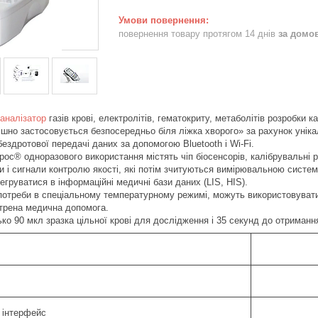
повернення товару протягом 14 днів
за домо
аналізатор
газів крові, електролітів, гематокриту, метаболітів розробки 
пішно застосовується безпосередньо біля ліжка хворого» за рахунок уніка
бездротової передачі даних за допомогою Bluetooth і Wi-Fi.
poc® одноразового використання містять чіп біосенсорів, калібрувальні 
ли і сигнали контролю якості, які потім зчитуються вимірювальною систе
егруватися в інформаційні медичні бази даних (LIS, HIS).
потреби в спеціальному температурному режимі, можуть використовувати
кстрена медична допомога.
ко 90 мкл зразка цільної крові для дослідження і 35 секунд до отриманн
 інтерфейс